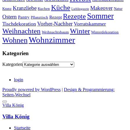
Küche
Kranzliebe
Makeover
Kranz
Kuchen
Natur
Lieblingsorte
Sommer
Rezepte
Ostern
Pantry
Rezept
Pflanztisch
Vorher-Nachher
Tischdekoration
Vorratskammer
Weihnachten
Winter
Weihnachtsbaum
Winterdekoration
Wohnzimmer
Wohnen
Kategorien
Kategorien
login
Proudly powered by WordPress
|
Design & Programmierung:
Seiten-Wechsel
Villa König
Villa König
Startseite