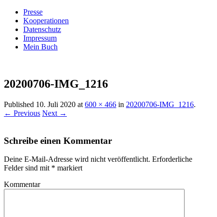
Presse
Kooperationen
Datenschutz
Impressum
Mein Buch
Live – Eat – Decorate
Villa König
20200706-IMG_1216
Published
10. Juli 2020
at
600 × 466
in
20200706-IMG_1216
.
← Previous
Next →
Schreibe einen Kommentar
Deine E-Mail-Adresse wird nicht veröffentlicht.
Erforderliche
Felder sind mit
*
markiert
Kommentar