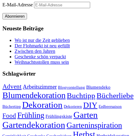
E-Mail-Adresse
Abonnieren
Neueste Beiträge
Wo ist nur die Zeit geblieben
Der Flohmarkt ist neu gefüllt
Zwischen den Jahren
Geschenke schön verpackt
Weihnachtsstollen muss sein
Schlagwörter
Advent
Arbeitszimmer
Blumendeko
Blogvorstellung
Blumendekoration
Buchtipp
Bücherliebe
Dekoration
DIY
Büchertipp
Dekorieren
Erdbeersaison
Garten
Frühling
Food
Frühlingskiste
Gartendekoration
Garteninspiration
Herbst
Herbstdekoration
Gemütlichkeit
Geschenke
Geschenkideen