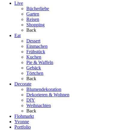
Live
Bücherliebe
Garten
Reisen
Shopping
Back
Eat
Dessert
Einmachen
Frühstück
Kuchen
Pie & Waffeln
Gebäck
Törtchen
Back
Decorate
Blumendekoration
Dekorieren & Wohnen
DIY
Weihnachten
Back
Flohmarkt
Yvonne
Portfolio