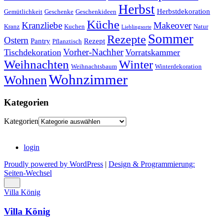
Herbst
Herbstdekoration
Gemütlichkeit
Geschenke
Geschenkideen
Küche
Kranzliebe
Makeover
Kranz
Kuchen
Natur
Lieblingsorte
Sommer
Rezepte
Ostern
Pantry
Rezept
Pflanztisch
Vorher-Nachher
Tischdekoration
Vorratskammer
Weihnachten
Winter
Weihnachtsbaum
Winterdekoration
Wohnzimmer
Wohnen
Kategorien
Kategorien
login
Proudly powered by WordPress
|
Design & Programmierung:
Seiten-Wechsel
Villa König
Villa König