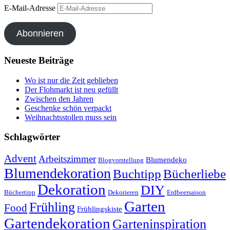
E-Mail-Adresse
Abonnieren
Neueste Beiträge
Wo ist nur die Zeit geblieben
Der Flohmarkt ist neu gefüllt
Zwischen den Jahren
Geschenke schön verpackt
Weihnachtsstollen muss sein
Schlagwörter
Advent
Arbeitszimmer
Blumendeko
Blogvorstellung
Blumendekoration
Buchtipp
Bücherliebe
Dekoration
DIY
Büchertipp
Dekorieren
Erdbeersaison
Garten
Frühling
Food
Frühlingskiste
Gartendekoration
Garteninspiration