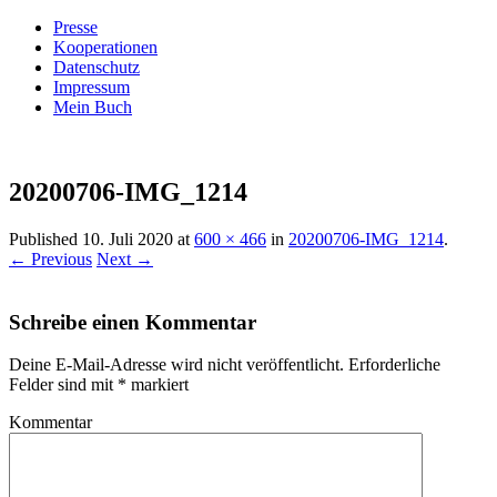
Presse
Kooperationen
Datenschutz
Impressum
Mein Buch
Live – Eat – Decorate
Villa König
20200706-IMG_1214
Published
10. Juli 2020
at
600 × 466
in
20200706-IMG_1214
.
← Previous
Next →
Schreibe einen Kommentar
Deine E-Mail-Adresse wird nicht veröffentlicht.
Erforderliche
Felder sind mit
*
markiert
Kommentar