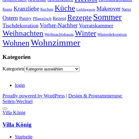
Küche
Kranzliebe
Makeover
Kranz
Kuchen
Natur
Lieblingsorte
Sommer
Rezepte
Ostern
Pantry
Rezept
Pflanztisch
Vorher-Nachher
Tischdekoration
Vorratskammer
Weihnachten
Winter
Weihnachtsbaum
Winterdekoration
Wohnzimmer
Wohnen
Kategorien
Kategorien
login
Proudly powered by WordPress
|
Design & Programmierung:
Seiten-Wechsel
Villa König
Villa König
Startseite