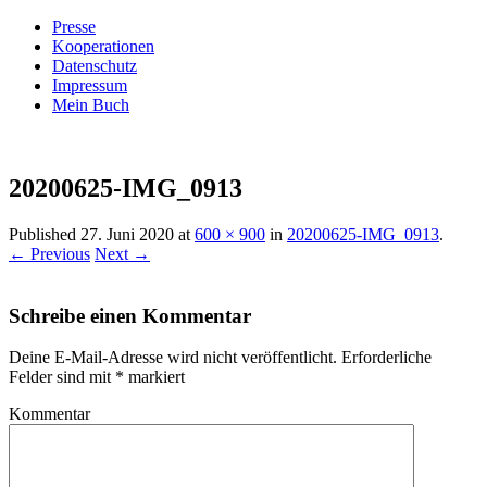
Presse
Kooperationen
Datenschutz
Impressum
Mein Buch
Live – Eat – Decorate
Villa König
20200625-IMG_0913
Published
27. Juni 2020
at
600 × 900
in
20200625-IMG_0913
.
← Previous
Next →
Schreibe einen Kommentar
Deine E-Mail-Adresse wird nicht veröffentlicht.
Erforderliche
Felder sind mit
*
markiert
Kommentar