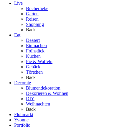
Live
Bücherliebe
Garten
Reisen
Shopping
Back
Eat
Dessert
Einmachen
Frühstück
Kuchen
Pie & Waffeln
Gebäck
Törtchen
Back
Decorate
Blumendekoration
Dekorieren & Wohnen
DIY
Weihnachten
Back
Flohmarkt
Yvonne
Portfolio