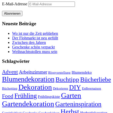
E-Mail-Adresse
Abonnieren
Neueste Beiträge
Wo ist nur die Zeit geblieben
Der Flohmarkt ist neu gefüllt
Zwischen den Jahren
Geschenke schön verpackt
Weihnachtsstollen muss sein
Schlagwörter
Advent
Arbeitszimmer
Blumendeko
Blogvorstellung
Blumendekoration
Buchtipp
Bücherliebe
Dekoration
DIY
Büchertipp
Dekorieren
Erdbeersaison
Garten
Frühling
Food
Frühlingskiste
Gartendekoration
Garteninspiration
Herbst
Herbstdekoration
Gemütlichkeit
Geschenke
Geschenkideen