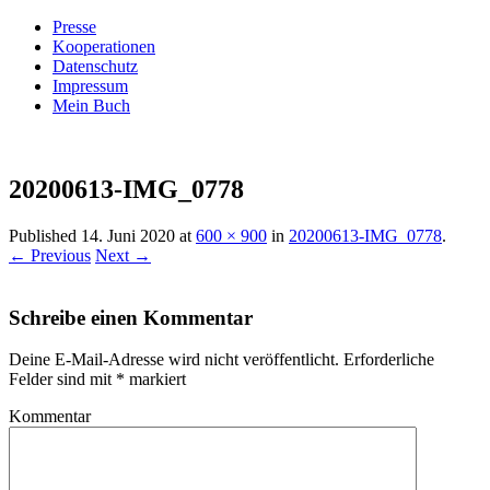
Presse
Kooperationen
Datenschutz
Impressum
Mein Buch
Live – Eat – Decorate
Villa König
20200613-IMG_0778
Published
14. Juni 2020
at
600 × 900
in
20200613-IMG_0778
.
← Previous
Next →
Schreibe einen Kommentar
Deine E-Mail-Adresse wird nicht veröffentlicht.
Erforderliche
Felder sind mit
*
markiert
Kommentar