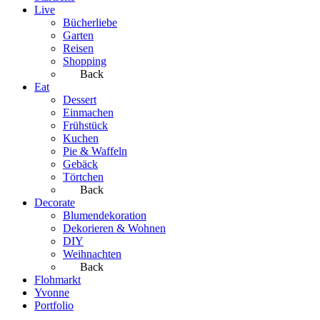
Live
Bücherliebe
Garten
Reisen
Shopping
Back
Eat
Dessert
Einmachen
Frühstück
Kuchen
Pie & Waffeln
Gebäck
Törtchen
Back
Decorate
Blumendekoration
Dekorieren & Wohnen
DIY
Weihnachten
Back
Flohmarkt
Yvonne
Portfolio