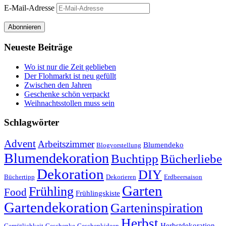
E-Mail-Adresse
Abonnieren
Neueste Beiträge
Wo ist nur die Zeit geblieben
Der Flohmarkt ist neu gefüllt
Zwischen den Jahren
Geschenke schön verpackt
Weihnachtsstollen muss sein
Schlagwörter
Advent
Arbeitszimmer
Blumendeko
Blogvorstellung
Blumendekoration
Buchtipp
Bücherliebe
Dekoration
DIY
Büchertipp
Dekorieren
Erdbeersaison
Garten
Frühling
Food
Frühlingskiste
Gartendekoration
Garteninspiration
Herbst
Herbstdekoration
Gemütlichkeit
Geschenke
Geschenkideen