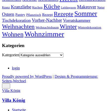
Küche
Kranzliebe
Makeover
Kranz
Kuchen
Natur
Lieblingsorte
Sommer
Rezepte
Ostern
Pantry
Rezept
Pflanztisch
Vorher-Nachher
Tischdekoration
Vorratskammer
Weihnachten
Winter
Weihnachtsbaum
Winterdekoration
Wohnzimmer
Wohnen
Kategorien
Kategorien
login
Proudly powered by WordPress
|
Design & Programmierung:
Seiten-Wechsel
Villa König
Villa König
Startseite