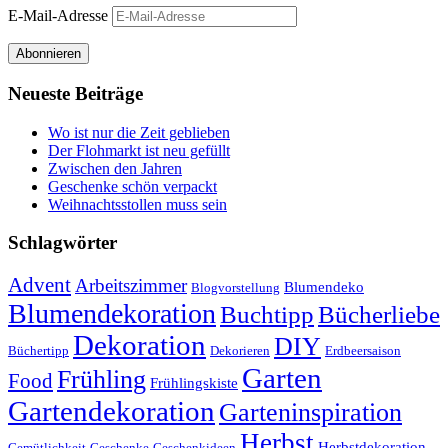
E-Mail-Adresse
Abonnieren
Neueste Beiträge
Wo ist nur die Zeit geblieben
Der Flohmarkt ist neu gefüllt
Zwischen den Jahren
Geschenke schön verpackt
Weihnachtsstollen muss sein
Schlagwörter
Advent
Arbeitszimmer
Blumendeko
Blogvorstellung
Blumendekoration
Buchtipp
Bücherliebe
Dekoration
DIY
Büchertipp
Dekorieren
Erdbeersaison
Garten
Frühling
Food
Frühlingskiste
Gartendekoration
Garteninspiration
Herbst
Herbstdekoration
Gemütlichkeit
Geschenke
Geschenkideen