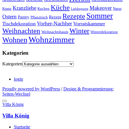
Küche
Kranzliebe
Makeover
Kranz
Kuchen
Natur
Lieblingsorte
Sommer
Rezepte
Ostern
Pantry
Rezept
Pflanztisch
Vorher-Nachher
Tischdekoration
Vorratskammer
Weihnachten
Winter
Weihnachtsbaum
Winterdekoration
Wohnzimmer
Wohnen
Kategorien
Kategorien
login
Proudly powered by WordPress
|
Design & Programmierung:
Seiten-Wechsel
Villa König
Villa König
Startseite