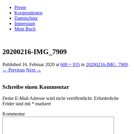
Presse
Kooperationen
Datenschutz
Impressum
Mein Buch
Live – Eat – Decorate
Villa König
20200216-IMG_7909
Published
16. Februar 2020
at
600 × 935
in
20200216-IMG_7909
.
← Previous
Next →
Schreibe einen Kommentar
Deine E-Mail-Adresse wird nicht veröffentlicht.
Erforderliche
Felder sind mit
*
markiert
Kommentar