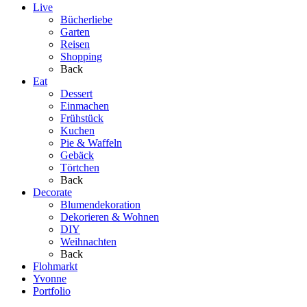
Live
Bücherliebe
Garten
Reisen
Shopping
Back
Eat
Dessert
Einmachen
Frühstück
Kuchen
Pie & Waffeln
Gebäck
Törtchen
Back
Decorate
Blumendekoration
Dekorieren & Wohnen
DIY
Weihnachten
Back
Flohmarkt
Yvonne
Portfolio