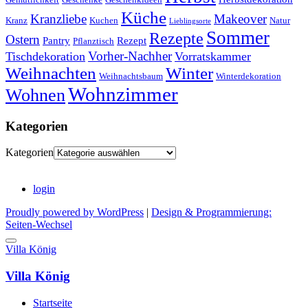
Küche
Kranzliebe
Makeover
Kranz
Kuchen
Natur
Lieblingsorte
Sommer
Rezepte
Ostern
Pantry
Rezept
Pflanztisch
Vorher-Nachher
Tischdekoration
Vorratskammer
Weihnachten
Winter
Weihnachtsbaum
Winterdekoration
Wohnzimmer
Wohnen
Kategorien
Kategorien
login
Proudly powered by WordPress
|
Design & Programmierung:
Seiten-Wechsel
Villa König
Villa König
Startseite