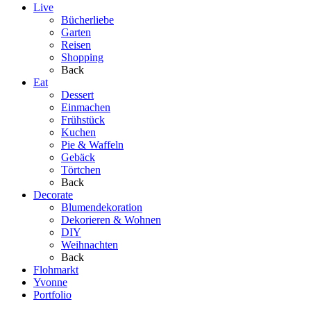
Live
Bücherliebe
Garten
Reisen
Shopping
Back
Eat
Dessert
Einmachen
Frühstück
Kuchen
Pie & Waffeln
Gebäck
Törtchen
Back
Decorate
Blumendekoration
Dekorieren & Wohnen
DIY
Weihnachten
Back
Flohmarkt
Yvonne
Portfolio