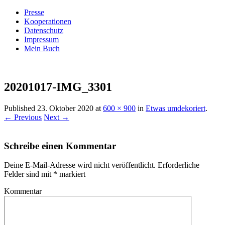
Presse
Kooperationen
Datenschutz
Impressum
Mein Buch
Live – Eat – Decorate
Villa König
20201017-IMG_3301
Published
23. Oktober 2020
at
600 × 900
in
Etwas umdekoriert
.
← Previous
Next →
Schreibe einen Kommentar
Deine E-Mail-Adresse wird nicht veröffentlicht.
Erforderliche
Felder sind mit
*
markiert
Kommentar