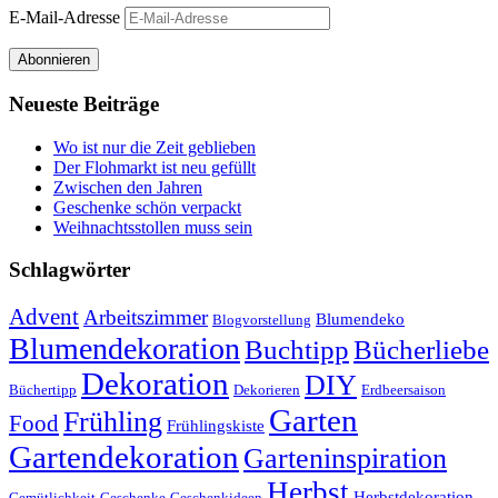
E-Mail-Adresse
Abonnieren
Neueste Beiträge
Wo ist nur die Zeit geblieben
Der Flohmarkt ist neu gefüllt
Zwischen den Jahren
Geschenke schön verpackt
Weihnachtsstollen muss sein
Schlagwörter
Advent
Arbeitszimmer
Blumendeko
Blogvorstellung
Blumendekoration
Buchtipp
Bücherliebe
Dekoration
DIY
Büchertipp
Dekorieren
Erdbeersaison
Garten
Frühling
Food
Frühlingskiste
Gartendekoration
Garteninspiration
Herbst
Herbstdekoration
Gemütlichkeit
Geschenke
Geschenkideen