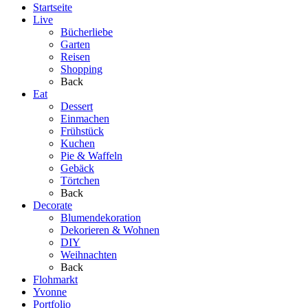
Startseite
Live
Bücherliebe
Garten
Reisen
Shopping
Back
Eat
Dessert
Einmachen
Frühstück
Kuchen
Pie & Waffeln
Gebäck
Törtchen
Back
Decorate
Blumendekoration
Dekorieren & Wohnen
DIY
Weihnachten
Back
Flohmarkt
Yvonne
Portfolio