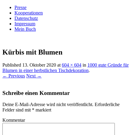
Presse
Kooperationen
Datenschutz
Impressum
Mein Buch
Live – Eat – Decorate
Villa König
Kürbis mit Blumen
Published
13. Oktober 2020
at
604 × 604
in
1000 gute Gründe für
Blumen in einer herbstlichen Tischdekoration
.
← Previous
Next →
Schreibe einen Kommentar
Deine E-Mail-Adresse wird nicht veröffentlicht.
Erforderliche
Felder sind mit
*
markiert
Kommentar