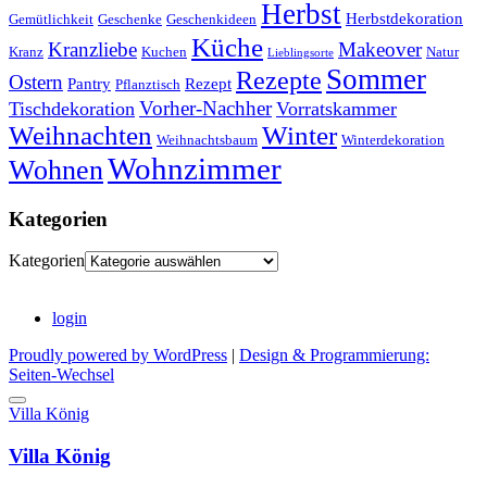
Herbst
Herbstdekoration
Gemütlichkeit
Geschenke
Geschenkideen
Küche
Kranzliebe
Makeover
Kranz
Kuchen
Natur
Lieblingsorte
Sommer
Rezepte
Ostern
Pantry
Rezept
Pflanztisch
Vorher-Nachher
Tischdekoration
Vorratskammer
Weihnachten
Winter
Weihnachtsbaum
Winterdekoration
Wohnzimmer
Wohnen
Kategorien
Kategorien
login
Proudly powered by WordPress
|
Design & Programmierung:
Seiten-Wechsel
Villa König
Villa König