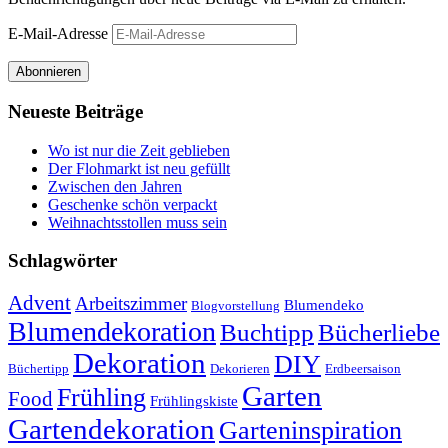
E-Mail-Adresse
Abonnieren
Neueste Beiträge
Wo ist nur die Zeit geblieben
Der Flohmarkt ist neu gefüllt
Zwischen den Jahren
Geschenke schön verpackt
Weihnachtsstollen muss sein
Schlagwörter
Advent
Arbeitszimmer
Blumendeko
Blogvorstellung
Blumendekoration
Buchtipp
Bücherliebe
Dekoration
DIY
Büchertipp
Dekorieren
Erdbeersaison
Garten
Frühling
Food
Frühlingskiste
Gartendekoration
Garteninspiration