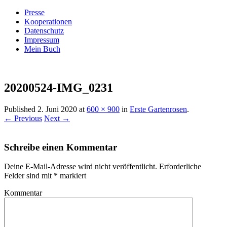
Presse
Kooperationen
Datenschutz
Impressum
Mein Buch
Live – Eat – Decorate
Villa König
20200524-IMG_0231
Published
2. Juni 2020
at
600 × 900
in
Erste Gartenrosen
.
← Previous
Next →
Schreibe einen Kommentar
Deine E-Mail-Adresse wird nicht veröffentlicht.
Erforderliche
Felder sind mit
*
markiert
Kommentar