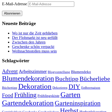
E-Mail-Adresse
Abonnieren
Neueste Beiträge
Wo ist nur die Zeit geblieben
Der Flohmarkt ist neu gefüllt
Zwischen den Jahren
Geschenke schön verpackt
Weihnachtsstollen muss sein
Schlagwörter
Advent
Arbeitszimmer
Blumendeko
Blogvorstellung
Blumendekoration
Buchtipp
Bücherliebe
Dekoration
DIY
Büchertipp
Dekorieren
Erdbeersaison
Garten
Frühling
Food
Frühlingskiste
Gartendekoration
Garteninspiration
Herbst
Herbstdekoration
Gemütlichkeit
Geschenke
Geschenkideen