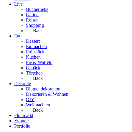
Live
Bücherliebe
Garten
Reisen
Shopping
Back
Eat
Dessert
Einmachen
Frühstück
Kuchen
Pie & Waffeln
Gebäck
Törtchen
Back
Decorate
Blumendekoration
Dekorieren & Wohnen
DIY
Weihnachten
Back
Flohmarkt
Yvonne
Portfolio