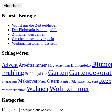
Abonnieren
Neueste Beiträge
Wo ist nur die Zeit geblieben
Der Flohmarkt ist neu gefüllt
Zwischen den Jahren
Geschenke schön verpackt
Weihnachtsstollen muss sein
Schlagwörter
Blumen
Advent
Arbeitszimmer
Blumendeko
Blogvorstellung
Garten
Gartendekorat
Frühling
Frühlingskiste
Reze
Makeover
Ostern
Pantry
Rezept
Natur
Pflanztisch
Lieblingsorte
Wohnzimmer
Wohnen
Winterdekoration
Kategorien
Kategorien