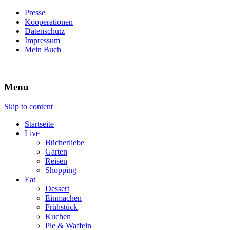
Presse
Kooperationen
Datenschutz
Impressum
Mein Buch
Live – Eat – Decorate
Villa König
Menu
Skip to content
Startseite
Live
Bücherliebe
Garten
Reisen
Shopping
Eat
Dessert
Einmachen
Frühstück
Kuchen
Pie & Waffeln