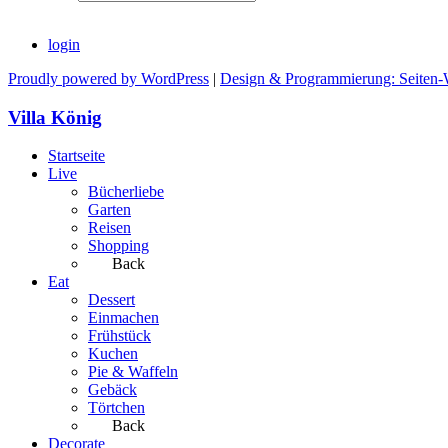
login
Proudly powered by WordPress
|
Design & Programmierung: Seiten-
Villa König
Startseite
Live
Bücherliebe
Garten
Reisen
Shopping
Back
Eat
Dessert
Einmachen
Frühstück
Kuchen
Pie & Waffeln
Gebäck
Törtchen
Back
Decorate