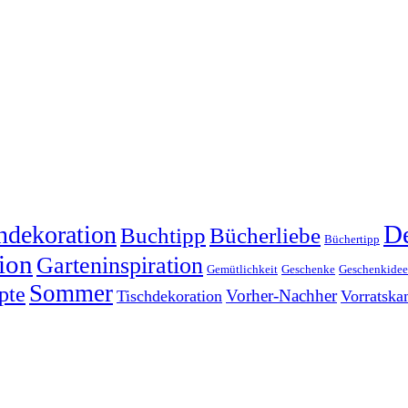
dekoration
De
Buchtipp
Bücherliebe
Büchertipp
ion
Garteninspiration
Gemütlichkeit
Geschenke
Geschenkide
Sommer
pte
Vorher-Nachher
Tischdekoration
Vorratsk