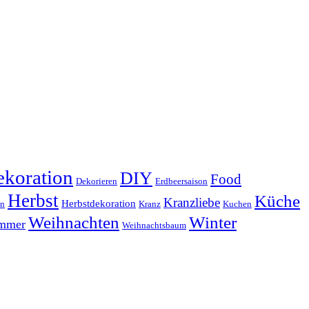
koration
DIY
Food
Dekorieren
Erdbeersaison
Herbst
Küche
Kranzliebe
Herbstdekoration
en
Kranz
Kuchen
Weihnachten
Winter
ammer
Weihnachtsbaum