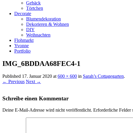
Gebäck
Törtchen
Decorate
Blumendekoration
Dekorieren & Wohnen
DIY
Weihnachten
Flohmarkt
Yvonne
Portfolio
IMG_6BDDAA68FEC4-1
Published
17. Januar 2020
at
600 × 600
in
Sarah’s Cottagegarten
.
← Previous
Next →
Schreibe einen Kommentar
Deine E-Mail-Adresse wird nicht veröffentlicht.
Erforderliche Felder 