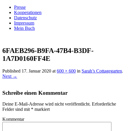
Presse
Kooperationen
Datenschutz
Impressum
Mein Buch
Live – Eat – Decorate
Villa König
6FAEB296-B9FA-47B4-B3DF-
1A7D0160FF4E
Published
17. Januar 2020
at
600 × 600
in
Sarah’s Cottagegarten
.
Next →
Schreibe einen Kommentar
Deine E-Mail-Adresse wird nicht veröffentlicht.
Erforderliche
Felder sind mit
*
markiert
Kommentar