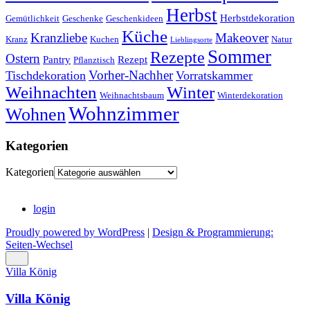
Herbst
Herbstdekoration
Gemütlichkeit
Geschenke
Geschenkideen
Küche
Kranzliebe
Makeover
Kranz
Kuchen
Natur
Lieblingsorte
Sommer
Rezepte
Ostern
Pantry
Rezept
Pflanztisch
Vorher-Nachher
Tischdekoration
Vorratskammer
Weihnachten
Winter
Weihnachtsbaum
Winterdekoration
Wohnzimmer
Wohnen
Kategorien
Kategorien
login
Proudly powered by WordPress
|
Design & Programmierung:
Seiten-Wechsel
Villa König
Villa König