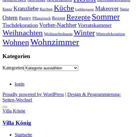
Küche
Kranzliebe
Makeover
Kranz
Kuchen
Natur
Lieblingsorte
Sommer
Rezepte
Ostern
Pantry
Rezept
Pflanztisch
Vorher-Nachher
Tischdekoration
Vorratskammer
Weihnachten
Winter
Weihnachtsbaum
Winterdekoration
Wohnzimmer
Wohnen
Kategorien
Kategorien
login
Proudly powered by WordPress
|
Design & Programmierung:
Seiten-Wechsel
Villa König
Villa König
Startseite