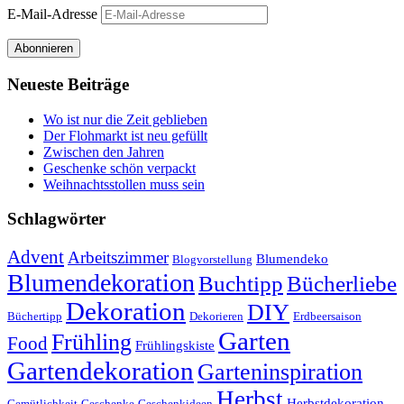
E-Mail-Adresse
Abonnieren
Neueste Beiträge
Wo ist nur die Zeit geblieben
Der Flohmarkt ist neu gefüllt
Zwischen den Jahren
Geschenke schön verpackt
Weihnachtsstollen muss sein
Schlagwörter
Advent
Arbeitszimmer
Blumendeko
Blogvorstellung
Blumendekoration
Buchtipp
Bücherliebe
Dekoration
DIY
Büchertipp
Dekorieren
Erdbeersaison
Garten
Frühling
Food
Frühlingskiste
Gartendekoration
Garteninspiration
Herbst
Herbstdekoration
Gemütlichkeit
Geschenke
Geschenkideen