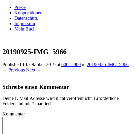
Presse
Kooperationen
Datenschutz
Impressum
Mein Buch
Live – Eat – Decorate
Villa König
20190925-IMG_5966
Published
10. Oktober 2019
at
600 × 900
in
20190925-IMG_5966
.
← Previous
Next →
Schreibe einen Kommentar
Deine E-Mail-Adresse wird nicht veröffentlicht.
Erforderliche
Felder sind mit
*
markiert
Kommentar