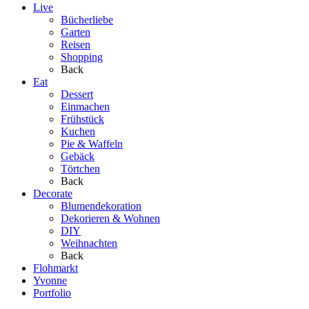
Live
Bücherliebe
Garten
Reisen
Shopping
Back
Eat
Dessert
Einmachen
Frühstück
Kuchen
Pie & Waffeln
Gebäck
Törtchen
Back
Decorate
Blumendekoration
Dekorieren & Wohnen
DIY
Weihnachten
Back
Flohmarkt
Yvonne
Portfolio