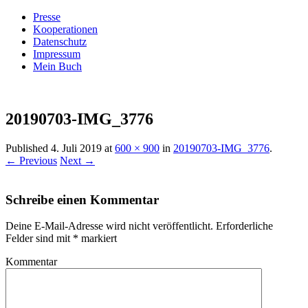
Presse
Kooperationen
Datenschutz
Impressum
Mein Buch
Live – Eat – Decorate
Villa König
20190703-IMG_3776
Published
4. Juli 2019
at
600 × 900
in
20190703-IMG_3776
.
← Previous
Next →
Schreibe einen Kommentar
Deine E-Mail-Adresse wird nicht veröffentlicht.
Erforderliche
Felder sind mit
*
markiert
Kommentar