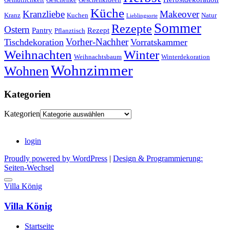
Küche
Kranzliebe
Makeover
Kranz
Kuchen
Natur
Lieblingsorte
Sommer
Rezepte
Ostern
Pantry
Rezept
Pflanztisch
Vorher-Nachher
Tischdekoration
Vorratskammer
Weihnachten
Winter
Weihnachtsbaum
Winterdekoration
Wohnzimmer
Wohnen
Kategorien
Kategorien
login
Proudly powered by WordPress
|
Design & Programmierung:
Seiten-Wechsel
Villa König
Villa König
Startseite