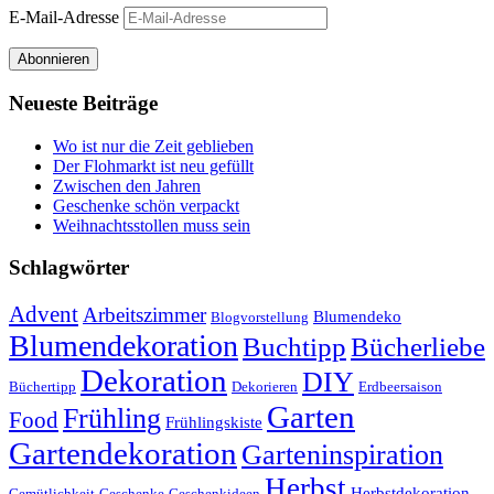
E-Mail-Adresse
Abonnieren
Neueste Beiträge
Wo ist nur die Zeit geblieben
Der Flohmarkt ist neu gefüllt
Zwischen den Jahren
Geschenke schön verpackt
Weihnachtsstollen muss sein
Schlagwörter
Advent
Arbeitszimmer
Blumendeko
Blogvorstellung
Blumendekoration
Buchtipp
Bücherliebe
Dekoration
DIY
Büchertipp
Dekorieren
Erdbeersaison
Garten
Frühling
Food
Frühlingskiste
Gartendekoration
Garteninspiration
Herbst
Herbstdekoration
Gemütlichkeit
Geschenke
Geschenkideen