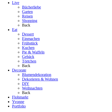
Live
Bücherliebe
Garten
Reisen
Shopping
Back
Eat
Dessert
Einmachen
Frühstück
Kuchen
Pie & Waffeln
Gebäck
Törtchen
Back
Decorate
Blumendekoration
Dekorieren & Wohnen
DIY
Weihnachten
Back
Flohmarkt
Yvonne
Portfolio