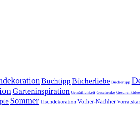
dekoration
De
Buchtipp
Bücherliebe
Büchertipp
ion
Garteninspiration
Gemütlichkeit
Geschenke
Geschenkide
Sommer
pte
Vorher-Nachher
Tischdekoration
Vorratsk