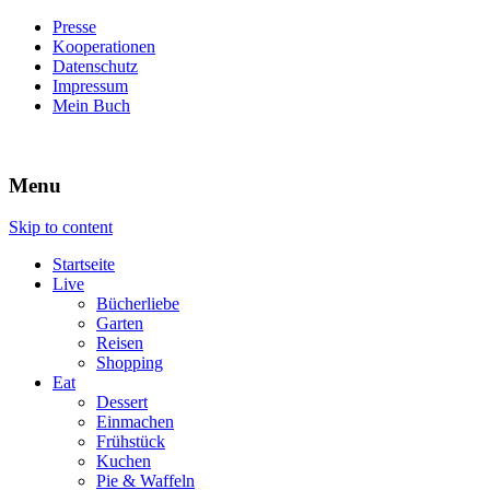
Presse
Kooperationen
Datenschutz
Impressum
Mein Buch
Live – Eat – Decorate
Villa König
Menu
Skip to content
Startseite
Live
Bücherliebe
Garten
Reisen
Shopping
Eat
Dessert
Einmachen
Frühstück
Kuchen
Pie & Waffeln