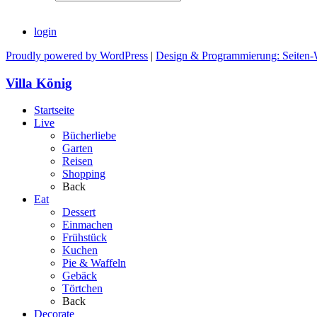
login
Proudly powered by WordPress
|
Design & Programmierung: Seiten-
Villa König
Startseite
Live
Bücherliebe
Garten
Reisen
Shopping
Back
Eat
Dessert
Einmachen
Frühstück
Kuchen
Pie & Waffeln
Gebäck
Törtchen
Back
Decorate