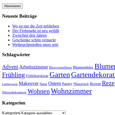
Abonnieren
Neueste Beiträge
Wo ist nur die Zeit geblieben
Der Flohmarkt ist neu gefüllt
Zwischen den Jahren
Geschenke schön verpackt
Weihnachtsstollen muss sein
Schlagwörter
Blumen
Advent
Arbeitszimmer
Blumendeko
Blogvorstellung
Garten
Gartendekorat
Frühling
Frühlingskiste
Reze
Makeover
Ostern
Pantry
Rezept
Natur
Pflanztisch
Lieblingsorte
Wohnzimmer
Wohnen
Winterdekoration
Kategorien
Kategorien