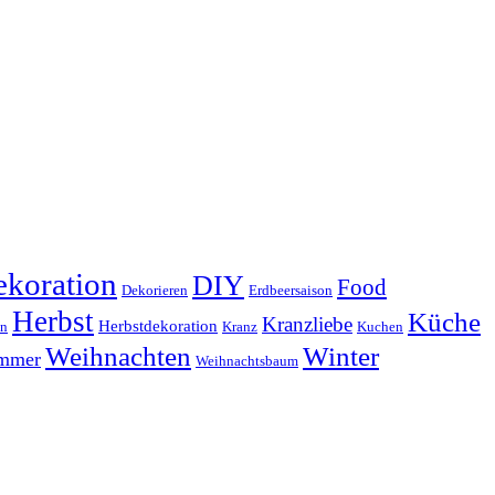
koration
DIY
Food
Dekorieren
Erdbeersaison
Herbst
Küche
Kranzliebe
Herbstdekoration
en
Kranz
Kuchen
Weihnachten
Winter
ammer
Weihnachtsbaum