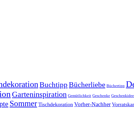
dekoration
De
Buchtipp
Bücherliebe
Büchertipp
ion
Garteninspiration
Gemütlichkeit
Geschenke
Geschenkide
Sommer
pte
Vorher-Nachher
Tischdekoration
Vorratsk