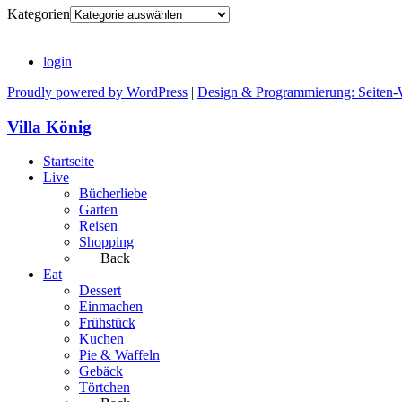
Kategorien
login
Proudly powered by WordPress
|
Design & Programmierung: Seiten-
Villa König
Startseite
Live
Bücherliebe
Garten
Reisen
Shopping
Back
Eat
Dessert
Einmachen
Frühstück
Kuchen
Pie & Waffeln
Gebäck
Törtchen