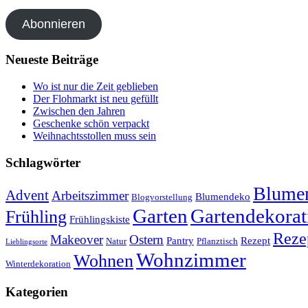
Abonnieren
Neueste Beiträge
Wo ist nur die Zeit geblieben
Der Flohmarkt ist neu gefüllt
Zwischen den Jahren
Geschenke schön verpackt
Weihnachtsstollen muss sein
Schlagwörter
Blumen
Advent
Arbeitszimmer
Blumendeko
Blogvorstellung
Garten
Gartendekorat
Frühling
Frühlingskiste
Reze
Makeover
Ostern
Pantry
Rezept
Natur
Pflanztisch
Lieblingsorte
Wohnzimmer
Wohnen
Winterdekoration
Kategorien