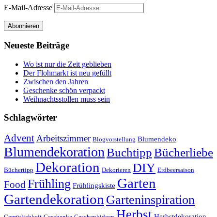
E-Mail-Adresse
Abonnieren
Neueste Beiträge
Wo ist nur die Zeit geblieben
Der Flohmarkt ist neu gefüllt
Zwischen den Jahren
Geschenke schön verpackt
Weihnachtsstollen muss sein
Schlagwörter
Advent
Arbeitszimmer
Blumendeko
Blogvorstellung
Blumendekoration
Buchtipp
Bücherliebe
Dekoration
DIY
Büchertipp
Dekorieren
Erdbeersaison
Garten
Frühling
Food
Frühlingskiste
Gartendekoration
Garteninspiration
Herbst
Herbstdekoration
Gemütlichkeit
Geschenke
Geschenkideen