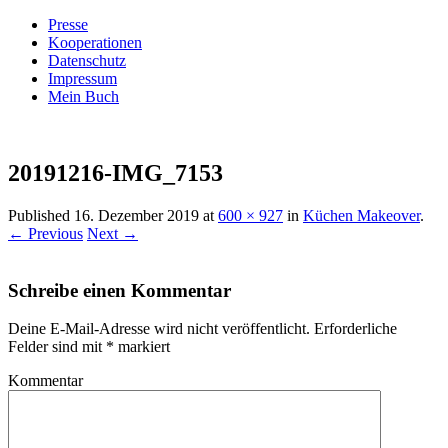
Presse
Kooperationen
Datenschutz
Impressum
Mein Buch
Live – Eat – Decorate
Villa König
20191216-IMG_7153
Published
16. Dezember 2019
at
600 × 927
in
Küchen Makeover
.
← Previous
Next →
Schreibe einen Kommentar
Deine E-Mail-Adresse wird nicht veröffentlicht.
Erforderliche
Felder sind mit
*
markiert
Kommentar