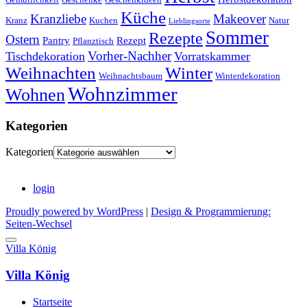
Küche
Kranzliebe
Makeover
Kranz
Kuchen
Natur
Lieblingsorte
Sommer
Rezepte
Ostern
Pantry
Rezept
Pflanztisch
Vorher-Nachher
Tischdekoration
Vorratskammer
Weihnachten
Winter
Weihnachtsbaum
Winterdekoration
Wohnzimmer
Wohnen
Kategorien
Kategorien
login
Proudly powered by WordPress
|
Design & Programmierung:
Seiten-Wechsel
Villa König
Villa König
Startseite