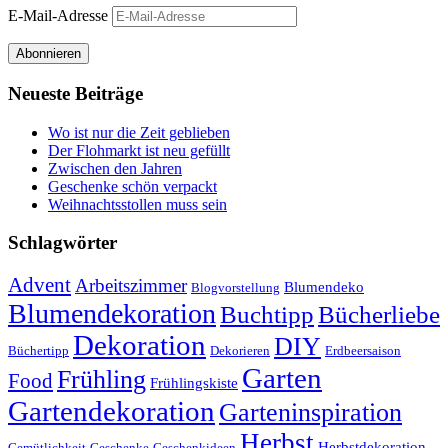
E-Mail-Adresse
Abonnieren
Neueste Beiträge
Wo ist nur die Zeit geblieben
Der Flohmarkt ist neu gefüllt
Zwischen den Jahren
Geschenke schön verpackt
Weihnachtsstollen muss sein
Schlagwörter
Advent
Arbeitszimmer
Blumendeko
Blogvorstellung
Blumendekoration
Buchtipp
Bücherliebe
Dekoration
DIY
Büchertipp
Dekorieren
Erdbeersaison
Garten
Frühling
Food
Frühlingskiste
Gartendekoration
Garteninspiration
Herbst
Herbstdekoration
Gemütlichkeit
Geschenke
Geschenkideen