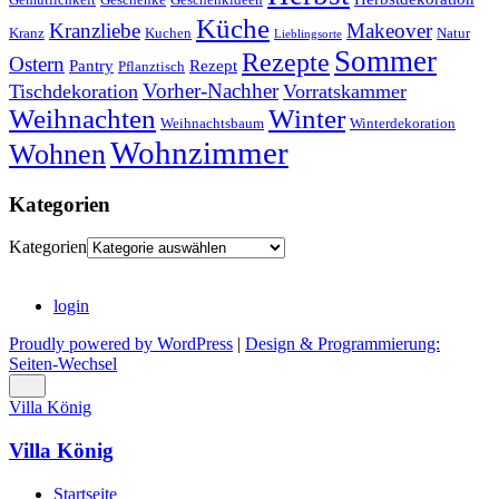
Küche
Kranzliebe
Makeover
Kranz
Kuchen
Natur
Lieblingsorte
Sommer
Rezepte
Ostern
Pantry
Rezept
Pflanztisch
Vorher-Nachher
Tischdekoration
Vorratskammer
Weihnachten
Winter
Weihnachtsbaum
Winterdekoration
Wohnzimmer
Wohnen
Kategorien
Kategorien
login
Proudly powered by WordPress
|
Design & Programmierung:
Seiten-Wechsel
Villa König
Villa König
Startseite