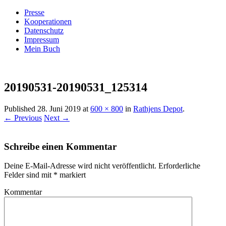
Presse
Kooperationen
Datenschutz
Impressum
Mein Buch
Live – Eat – Decorate
Villa König
20190531-20190531_125314
Published
28. Juni 2019
at
600 × 800
in
Rathjens Depot
.
← Previous
Next →
Schreibe einen Kommentar
Deine E-Mail-Adresse wird nicht veröffentlicht.
Erforderliche
Felder sind mit
*
markiert
Kommentar