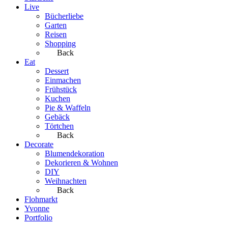
Live
Bücherliebe
Garten
Reisen
Shopping
Back
Eat
Dessert
Einmachen
Frühstück
Kuchen
Pie & Waffeln
Gebäck
Törtchen
Back
Decorate
Blumendekoration
Dekorieren & Wohnen
DIY
Weihnachten
Back
Flohmarkt
Yvonne
Portfolio