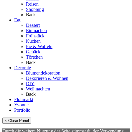
Reisen
Shopping
Back
Eat
Dessert
Einmachen
Frühstück
Kuchen
Pie & Waffeln
Gebäck
Törtchen
Back
Decorate
Blumendekoration
Dekorieren & Wohnen
DIY
Weihnachten
Back
Flohmarkt
Yvonne
Portfolio
× Close Panel
Durch die weitere Nutzung der Seite stimmst du der Verwendung