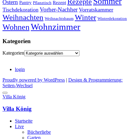
Sommer
Rezepte
Ostern
Pantry
Rezept
Pflanztisch
Vorher-Nachher
Tischdekoration
Vorratskammer
Weihnachten
Winter
Weihnachtsbaum
Winterdekoration
Wohnzimmer
Wohnen
Kategorien
Kategorien
login
Proudly powered by WordPress
|
Design & Programmierung:
Seiten-Wechsel
Villa König
Villa König
Startseite
Live
Bücherliebe
Garten