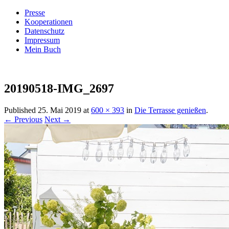
Presse
Kooperationen
Datenschutz
Impressum
Mein Buch
Live – Eat – Decorate
Villa König
20190518-IMG_2697
Published
25. Mai 2019
at
600 × 393
in
Die Terrasse genießen
.
← Previous
Next →