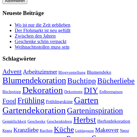
Abonnieren
Neueste Beiträge
Wo ist nur die Zeit geblieben
Der Flohmarkt ist neu gefüllt
Zwischen den Jahren
Geschenke schön verpackt
Weihnachtsstollen muss sein
Schlagwörter
Advent
Arbeitszimmer
Blumendeko
Blogvorstellung
Blumendekoration
Buchtipp
Bücherliebe
Dekoration
DIY
Büchertipp
Dekorieren
Erdbeersaison
Garten
Frühling
Food
Frühlingskiste
Gartendekoration
Garteninspiration
Herbst
Herbstdekoration
Gemütlichkeit
Geschenke
Geschenkideen
Küche
Kranzliebe
Makeover
Kranz
Kuchen
Natur
Lieblingsorte