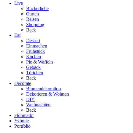
Live
Bücherliebe
Garten
Reisen
Shopping
Back
Eat
Dessert
Einmachen
Frühstück
Kuchen
Pie & Waffeln
Gebäck
Törtchen
Back
Decorate
Blumendekoration
Dekorieren & Wohnen
DIY
Weihnachten
Back
Flohmarkt
Yvonne
Portfolio