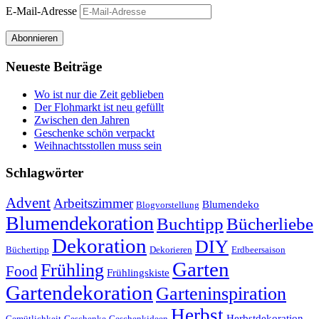
E-Mail-Adresse
Abonnieren
Neueste Beiträge
Wo ist nur die Zeit geblieben
Der Flohmarkt ist neu gefüllt
Zwischen den Jahren
Geschenke schön verpackt
Weihnachtsstollen muss sein
Schlagwörter
Advent
Arbeitszimmer
Blumendeko
Blogvorstellung
Blumendekoration
Buchtipp
Bücherliebe
Dekoration
DIY
Büchertipp
Dekorieren
Erdbeersaison
Garten
Frühling
Food
Frühlingskiste
Gartendekoration
Garteninspiration
Herbst
Herbstdekoration
Gemütlichkeit
Geschenke
Geschenkideen