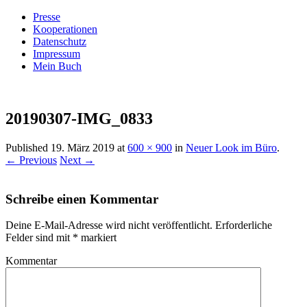
Presse
Kooperationen
Datenschutz
Impressum
Mein Buch
Live – Eat – Decorate
Villa König
20190307-IMG_0833
Published
19. März 2019
at
600 × 900
in
Neuer Look im Büro
.
← Previous
Next →
Schreibe einen Kommentar
Deine E-Mail-Adresse wird nicht veröffentlicht.
Erforderliche
Felder sind mit
*
markiert
Kommentar