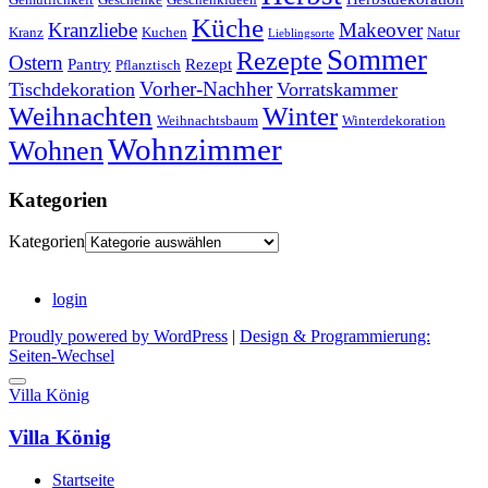
Küche
Kranzliebe
Makeover
Kranz
Kuchen
Natur
Lieblingsorte
Sommer
Rezepte
Ostern
Pantry
Rezept
Pflanztisch
Vorher-Nachher
Tischdekoration
Vorratskammer
Weihnachten
Winter
Weihnachtsbaum
Winterdekoration
Wohnzimmer
Wohnen
Kategorien
Kategorien
login
Proudly powered by WordPress
|
Design & Programmierung:
Seiten-Wechsel
Villa König
Villa König
Startseite