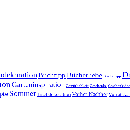
dekoration
De
Buchtipp
Bücherliebe
Büchertipp
ion
Garteninspiration
Gemütlichkeit
Geschenke
Geschenkide
Sommer
pte
Vorher-Nachher
Tischdekoration
Vorratsk