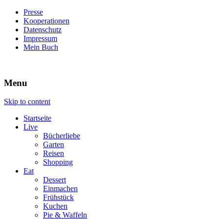
Presse
Kooperationen
Datenschutz
Impressum
Mein Buch
Live – Eat – Decorate
Villa König
Menu
Skip to content
Startseite
Live
Bücherliebe
Garten
Reisen
Shopping
Eat
Dessert
Einmachen
Frühstück
Kuchen
Pie & Waffeln