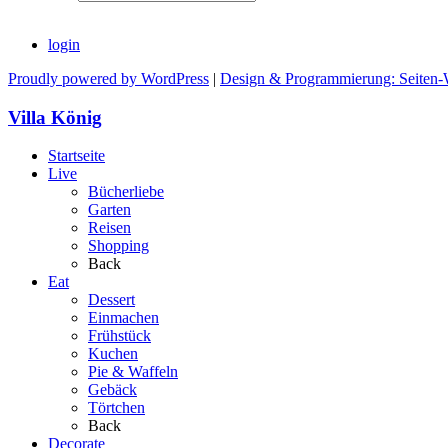
login
Proudly powered by WordPress
|
Design & Programmierung: Seiten-
Villa König
Startseite
Live
Bücherliebe
Garten
Reisen
Shopping
Back
Eat
Dessert
Einmachen
Frühstück
Kuchen
Pie & Waffeln
Gebäck
Törtchen
Back
Decorate