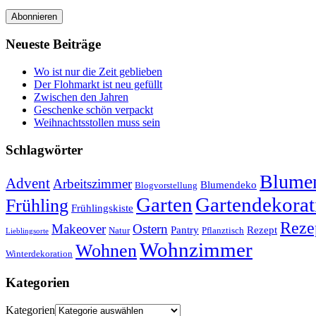
Abonnieren
Neueste Beiträge
Wo ist nur die Zeit geblieben
Der Flohmarkt ist neu gefüllt
Zwischen den Jahren
Geschenke schön verpackt
Weihnachtsstollen muss sein
Schlagwörter
Blumen
Advent
Arbeitszimmer
Blumendeko
Blogvorstellung
Garten
Gartendekorat
Frühling
Frühlingskiste
Reze
Makeover
Ostern
Pantry
Rezept
Natur
Pflanztisch
Lieblingsorte
Wohnzimmer
Wohnen
Winterdekoration
Kategorien
Kategorien