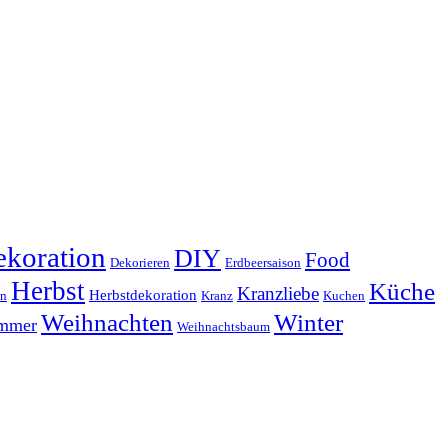
koration
DIY
Food
Dekorieren
Erdbeersaison
Herbst
Küche
Kranzliebe
Herbstdekoration
en
Kranz
Kuchen
Weihnachten
Winter
ammer
Weihnachtsbaum