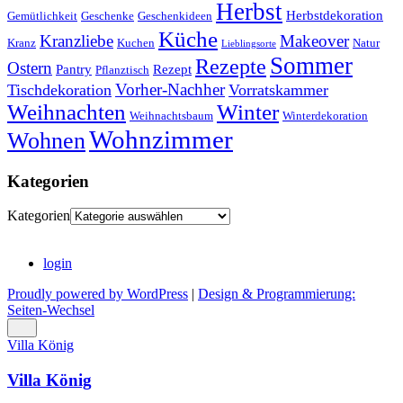
Herbst
Herbstdekoration
Gemütlichkeit
Geschenke
Geschenkideen
Küche
Kranzliebe
Makeover
Kranz
Kuchen
Natur
Lieblingsorte
Sommer
Rezepte
Ostern
Pantry
Rezept
Pflanztisch
Vorher-Nachher
Tischdekoration
Vorratskammer
Weihnachten
Winter
Weihnachtsbaum
Winterdekoration
Wohnzimmer
Wohnen
Kategorien
Kategorien
login
Proudly powered by WordPress
|
Design & Programmierung:
Seiten-Wechsel
Villa König
Villa König