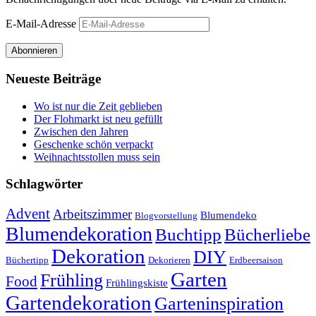
E-Mail-Adresse
Abonnieren
Neueste Beiträge
Wo ist nur die Zeit geblieben
Der Flohmarkt ist neu gefüllt
Zwischen den Jahren
Geschenke schön verpackt
Weihnachtsstollen muss sein
Schlagwörter
Advent
Arbeitszimmer
Blumendeko
Blogvorstellung
Blumendekoration
Buchtipp
Bücherliebe
Dekoration
DIY
Büchertipp
Dekorieren
Erdbeersaison
Garten
Frühling
Food
Frühlingskiste
Gartendekoration
Garteninspiration