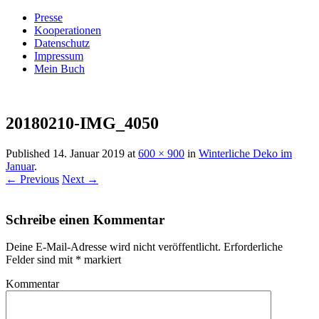
Presse
Kooperationen
Datenschutz
Impressum
Mein Buch
Live – Eat – Decorate
Villa König
20180210-IMG_4050
Published
14. Januar 2019
at
600 × 900
in
Winterliche Deko im
Januar
.
← Previous
Next →
Schreibe einen Kommentar
Deine E-Mail-Adresse wird nicht veröffentlicht.
Erforderliche
Felder sind mit
*
markiert
Kommentar