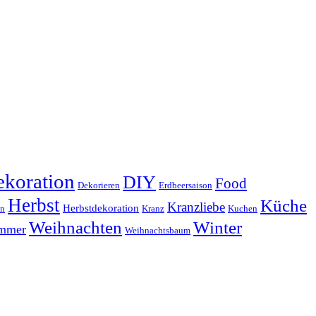
koration
DIY
Food
Dekorieren
Erdbeersaison
Herbst
Küche
Kranzliebe
Herbstdekoration
en
Kranz
Kuchen
Weihnachten
Winter
ammer
Weihnachtsbaum