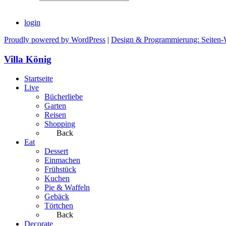
login
Proudly powered by WordPress
|
Design & Programmierung: Seiten-
Villa König
Startseite
Live
Bücherliebe
Garten
Reisen
Shopping
Back
Eat
Dessert
Einmachen
Frühstück
Kuchen
Pie & Waffeln
Gebäck
Törtchen
Back
Decorate