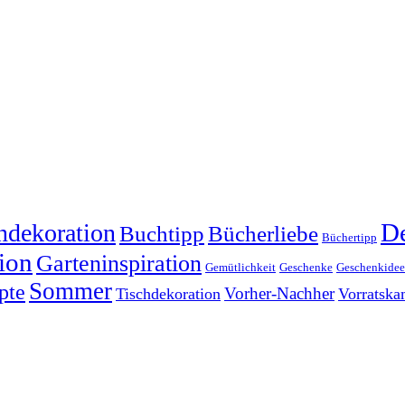
dekoration
De
Buchtipp
Bücherliebe
Büchertipp
ion
Garteninspiration
Gemütlichkeit
Geschenke
Geschenkide
Sommer
pte
Vorher-Nachher
Tischdekoration
Vorratsk