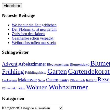
Abonnieren
Neueste Beiträge
Wo ist nur die Zeit geblieben
Der Flohmarkt ist neu gefüllt
Zwischen den Jahren
Geschenke schön verpackt
Weihnachtsstollen muss sein
Schlagwörter
Blumen
Advent
Arbeitszimmer
Blumendeko
Blogvorstellung
Garten
Gartendekorat
Frühling
Frühlingskiste
Reze
Makeover
Ostern
Pantry
Rezept
Natur
Pflanztisch
Lieblingsorte
Wohnzimmer
Wohnen
Winterdekoration
Kategorien
Kategorien