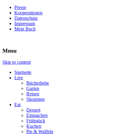
Presse
Kooperationen
Datenschutz
Impressum
Mein Buch
Live – Eat – Decorate
Villa König
Menu
Skip to content
Startseite
Live
Bücherliebe
Garten
Reisen
Shopping
Eat
Dessert
Einmachen
Frühstück
Kuchen
Pie & Waffeln