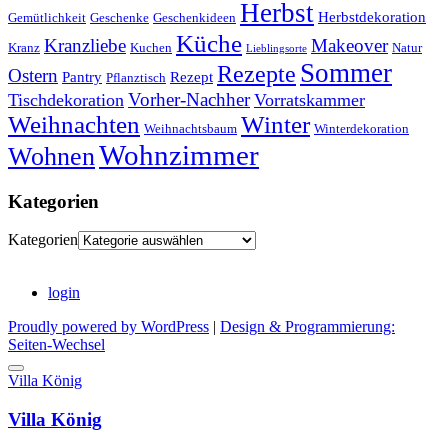
Herbst
Herbstdekoration
Gemütlichkeit
Geschenke
Geschenkideen
Küche
Kranzliebe
Makeover
Kranz
Kuchen
Natur
Lieblingsorte
Sommer
Rezepte
Ostern
Pantry
Rezept
Pflanztisch
Vorher-Nachher
Tischdekoration
Vorratskammer
Weihnachten
Winter
Weihnachtsbaum
Winterdekoration
Wohnzimmer
Wohnen
Kategorien
Kategorien
login
Proudly powered by WordPress
|
Design & Programmierung:
Seiten-Wechsel
Villa König
Villa König