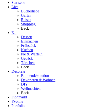
Startseite
Live
Bücherliebe
Garten
Reisen
Shopping
Back
Eat
Dessert
Einmachen
Frühstück
Kuchen
Pie & Waffeln
Gebäck
Törtchen
Back
Decorate
Blumendekoration
Dekorieren & Wohnen
DIY
Weihnachten
Back
Flohmarkt
Yvonne
Portfolio