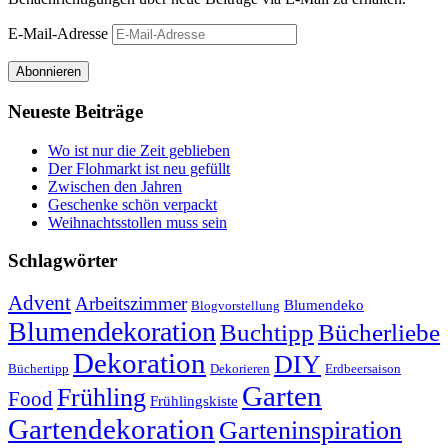
E-Mail-Adresse
Abonnieren
Neueste Beiträge
Wo ist nur die Zeit geblieben
Der Flohmarkt ist neu gefüllt
Zwischen den Jahren
Geschenke schön verpackt
Weihnachtsstollen muss sein
Schlagwörter
Advent
Arbeitszimmer
Blumendeko
Blogvorstellung
Blumendekoration
Buchtipp
Bücherliebe
Dekoration
DIY
Büchertipp
Dekorieren
Erdbeersaison
Garten
Frühling
Food
Frühlingskiste
Gartendekoration
Garteninspiration