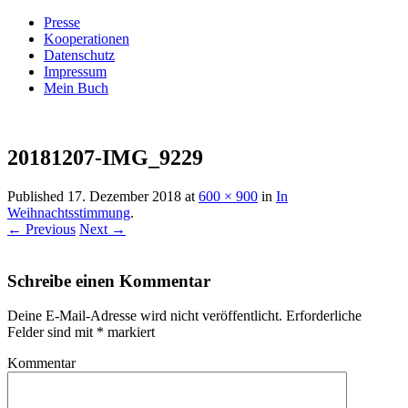
Presse
Kooperationen
Datenschutz
Impressum
Mein Buch
Live – Eat – Decorate
Villa König
20181207-IMG_9229
Published
17. Dezember 2018
at
600 × 900
in
In
Weihnachtsstimmung
.
← Previous
Next →
Schreibe einen Kommentar
Deine E-Mail-Adresse wird nicht veröffentlicht.
Erforderliche
Felder sind mit
*
markiert
Kommentar