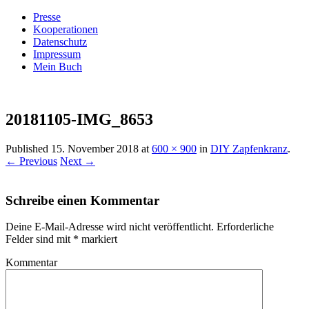
Presse
Kooperationen
Datenschutz
Impressum
Mein Buch
Live – Eat – Decorate
Villa König
20181105-IMG_8653
Published
15. November 2018
at
600 × 900
in
DIY Zapfenkranz
.
← Previous
Next →
Schreibe einen Kommentar
Deine E-Mail-Adresse wird nicht veröffentlicht.
Erforderliche
Felder sind mit
*
markiert
Kommentar