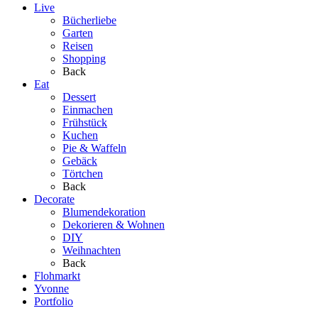
Live
Bücherliebe
Garten
Reisen
Shopping
Back
Eat
Dessert
Einmachen
Frühstück
Kuchen
Pie & Waffeln
Gebäck
Törtchen
Back
Decorate
Blumendekoration
Dekorieren & Wohnen
DIY
Weihnachten
Back
Flohmarkt
Yvonne
Portfolio