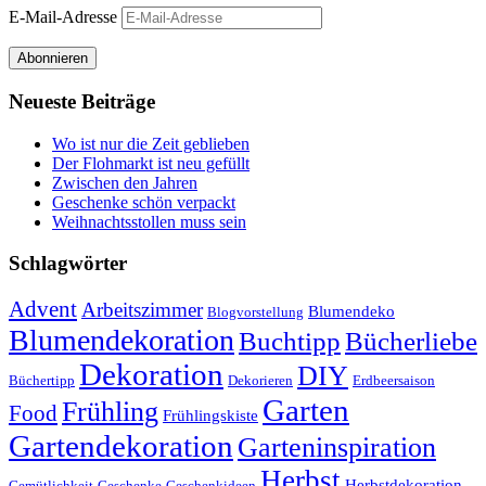
E-Mail-Adresse
Abonnieren
Neueste Beiträge
Wo ist nur die Zeit geblieben
Der Flohmarkt ist neu gefüllt
Zwischen den Jahren
Geschenke schön verpackt
Weihnachtsstollen muss sein
Schlagwörter
Advent
Arbeitszimmer
Blumendeko
Blogvorstellung
Blumendekoration
Buchtipp
Bücherliebe
Dekoration
DIY
Büchertipp
Dekorieren
Erdbeersaison
Garten
Frühling
Food
Frühlingskiste
Gartendekoration
Garteninspiration
Herbst
Herbstdekoration
Gemütlichkeit
Geschenke
Geschenkideen