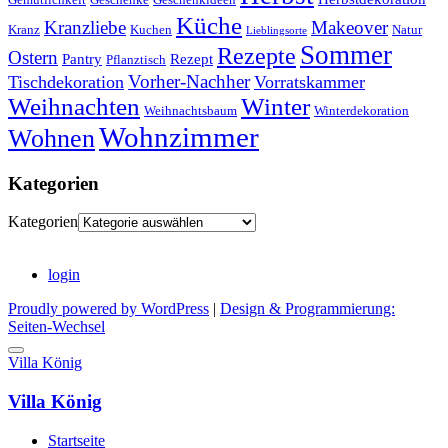
Küche
Kranzliebe
Makeover
Kranz
Kuchen
Natur
Lieblingsorte
Sommer
Rezepte
Ostern
Pantry
Rezept
Pflanztisch
Vorher-Nachher
Tischdekoration
Vorratskammer
Weihnachten
Winter
Weihnachtsbaum
Winterdekoration
Wohnzimmer
Wohnen
Kategorien
Kategorien
login
Proudly powered by WordPress
|
Design & Programmierung:
Seiten-Wechsel
Villa König
Villa König
Startseite