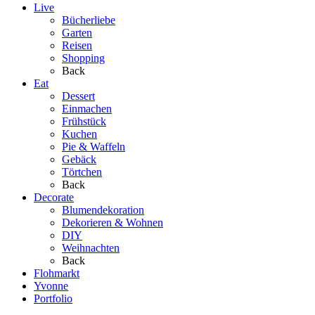
Live
Bücherliebe
Garten
Reisen
Shopping
Back
Eat
Dessert
Einmachen
Frühstück
Kuchen
Pie & Waffeln
Gebäck
Törtchen
Back
Decorate
Blumendekoration
Dekorieren & Wohnen
DIY
Weihnachten
Back
Flohmarkt
Yvonne
Portfolio