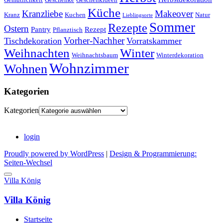
Küche
Kranzliebe
Makeover
Kranz
Kuchen
Natur
Lieblingsorte
Sommer
Rezepte
Ostern
Pantry
Rezept
Pflanztisch
Vorher-Nachher
Tischdekoration
Vorratskammer
Weihnachten
Winter
Weihnachtsbaum
Winterdekoration
Wohnzimmer
Wohnen
Kategorien
Kategorien
login
Proudly powered by WordPress
|
Design & Programmierung:
Seiten-Wechsel
Villa König
Villa König
Startseite