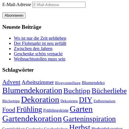
E-Mail-Adresse
Abonnieren
Neueste Beiträge
Wo ist nur die Zeit geblieben
Der Flohmarkt ist neu gefüllt
Zwischen den Jahren
Geschenke schön verpackt
Weihnachtsstollen muss sein
Schlagwörter
Advent
Arbeitszimmer
Blumendeko
Blogvorstellung
Blumendekoration
Buchtipp
Bücherliebe
Dekoration
DIY
Büchertipp
Dekorieren
Erdbeersaison
Garten
Frühling
Food
Frühlingskiste
Gartendekoration
Garteninspiration
Herbst
Herbstdekoration
Gemütlichkeit
Geschenke
Geschenkideen