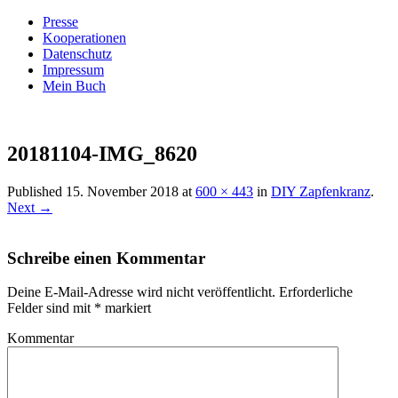
Presse
Kooperationen
Datenschutz
Impressum
Mein Buch
Live – Eat – Decorate
Villa König
20181104-IMG_8620
Published
15. November 2018
at
600 × 443
in
DIY Zapfenkranz
.
Next →
Schreibe einen Kommentar
Deine E-Mail-Adresse wird nicht veröffentlicht.
Erforderliche
Felder sind mit
*
markiert
Kommentar