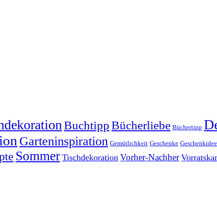
dekoration
De
Buchtipp
Bücherliebe
Büchertipp
ion
Garteninspiration
Gemütlichkeit
Geschenke
Geschenkide
Sommer
pte
Vorher-Nachher
Tischdekoration
Vorratsk