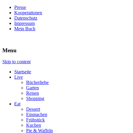
Presse
Kooperationen
Datenschutz
Impressum
Mein Buch
Live – Eat – Decorate
Villa König
Menu
Skip to content
Startseite
Live
Bücherliebe
Garten
Reisen
Shopping
Eat
Dessert
Einmachen
Frühstück
Kuchen
Pie & Waffeln