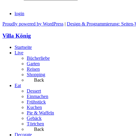
login
Proudly powered by WordPress
|
Design & Programmierung: Seiten-
Villa König
Startseite
Live
Bücherliebe
Garten
Reisen
Shopping
Back
Eat
Dessert
Einmachen
Frühstück
Kuchen
Pie & Waffeln
Gebäck
Törtchen
Back
Decorate