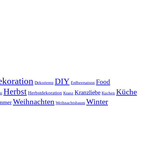
koration
DIY
Food
Dekorieren
Erdbeersaison
Herbst
Küche
Kranzliebe
Herbstdekoration
en
Kranz
Kuchen
Weihnachten
Winter
ammer
Weihnachtsbaum