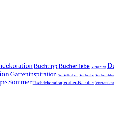
dekoration
De
Buchtipp
Bücherliebe
Büchertipp
ion
Garteninspiration
Gemütlichkeit
Geschenke
Geschenkide
Sommer
pte
Vorher-Nachher
Tischdekoration
Vorratsk