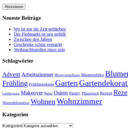
Abonnieren
Neueste Beiträge
Wo ist nur die Zeit geblieben
Der Flohmarkt ist neu gefüllt
Zwischen den Jahren
Geschenke schön verpackt
Weihnachtsstollen muss sein
Schlagwörter
Blumen
Advent
Arbeitszimmer
Blumendeko
Blogvorstellung
Garten
Gartendekorat
Frühling
Frühlingskiste
Reze
Makeover
Ostern
Pantry
Rezept
Natur
Pflanztisch
Lieblingsorte
Wohnzimmer
Wohnen
Winterdekoration
Kategorien
Kategorien