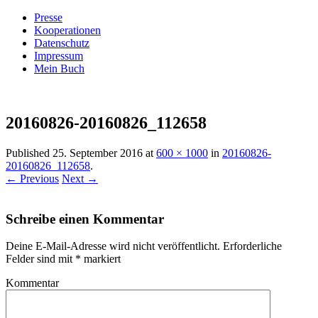
Presse
Kooperationen
Datenschutz
Impressum
Mein Buch
Live – Eat – Decorate
Villa König
20160826-20160826_112658
Published
25. September 2016
at
600 × 1000
in
20160826-
20160826_112658
.
← Previous
Next →
Schreibe einen Kommentar
Deine E-Mail-Adresse wird nicht veröffentlicht.
Erforderliche
Felder sind mit
*
markiert
Kommentar