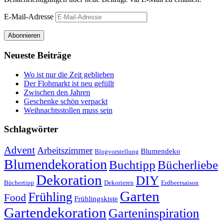
E-Mail-Adresse
Abonnieren
Neueste Beiträge
Wo ist nur die Zeit geblieben
Der Flohmarkt ist neu gefüllt
Zwischen den Jahren
Geschenke schön verpackt
Weihnachtsstollen muss sein
Schlagwörter
Advent
Arbeitszimmer
Blumendeko
Blogvorstellung
Blumendekoration
Buchtipp
Bücherliebe
Dekoration
DIY
Büchertipp
Dekorieren
Erdbeersaison
Garten
Frühling
Food
Frühlingskiste
Gartendekoration
Garteninspiration