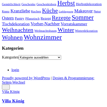
Herbst
Herbstdekoration
Gemütlichkeit
Geschenke
Geschenkideen
Küche
Kranzliebe
Makeover
Kranz
Kuchen
Natur
Lieblingsorte
Sommer
Rezepte
Ostern
Pantry
Rezept
Pflanztisch
Vorher-Nachher
Tischdekoration
Vorratskammer
Weihnachten
Winter
Weihnachtsbaum
Winterdekoration
Wohnzimmer
Wohnen
Kategorien
Kategorien
login
Proudly powered by WordPress
|
Design & Programmierung:
Seiten-Wechsel
Villa König
Villa König