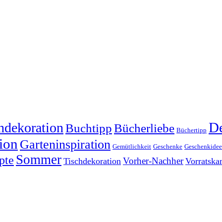
dekoration
De
Buchtipp
Bücherliebe
Büchertipp
ion
Garteninspiration
Gemütlichkeit
Geschenke
Geschenkide
Sommer
pte
Vorher-Nachher
Tischdekoration
Vorratsk