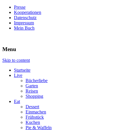
Presse
Kooperationen
Datenschutz
Impressum
Mein Buch
Live – Eat – Decorate
Villa König
Menu
Skip to content
Startseite
Live
Bücherliebe
Garten
Reisen
Shopping
Eat
Dessert
Einmachen
Frühstück
Kuchen
Pie & Waffeln