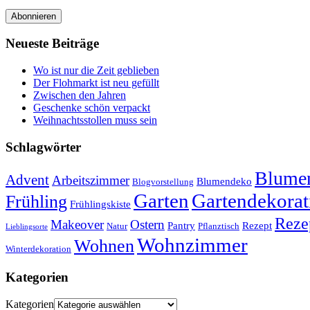
Abonnieren
Neueste Beiträge
Wo ist nur die Zeit geblieben
Der Flohmarkt ist neu gefüllt
Zwischen den Jahren
Geschenke schön verpackt
Weihnachtsstollen muss sein
Schlagwörter
Blumen
Advent
Arbeitszimmer
Blumendeko
Blogvorstellung
Garten
Gartendekorat
Frühling
Frühlingskiste
Reze
Makeover
Ostern
Pantry
Rezept
Natur
Pflanztisch
Lieblingsorte
Wohnzimmer
Wohnen
Winterdekoration
Kategorien
Kategorien