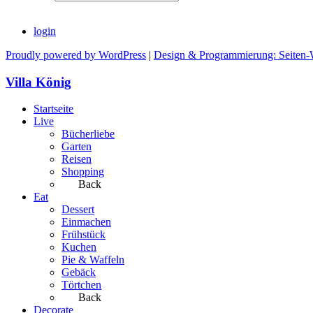
login
Proudly powered by WordPress
|
Design & Programmierung: Seiten-
Villa König
Startseite
Live
Bücherliebe
Garten
Reisen
Shopping
Back
Eat
Dessert
Einmachen
Frühstück
Kuchen
Pie & Waffeln
Gebäck
Törtchen
Back
Decorate