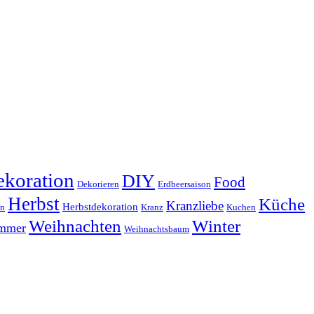
koration
DIY
Food
Dekorieren
Erdbeersaison
Herbst
Küche
Kranzliebe
Herbstdekoration
en
Kranz
Kuchen
Weihnachten
Winter
ammer
Weihnachtsbaum