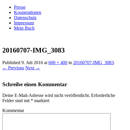
Presse
Kooperationen
Datenschutz
Impressum
Mein Buch
Live – Eat – Decorate
Villa König
20160707-IMG_3083
Published
9. Juli 2016
at
600 × 400
in
20160707-IMG_3083
.
← Previous
Next →
Schreibe einen Kommentar
Deine E-Mail-Adresse wird nicht veröffentlicht.
Erforderliche
Felder sind mit
*
markiert
Kommentar