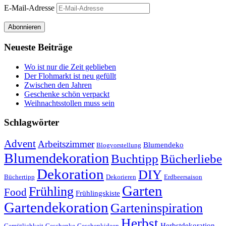
E-Mail-Adresse
Abonnieren
Neueste Beiträge
Wo ist nur die Zeit geblieben
Der Flohmarkt ist neu gefüllt
Zwischen den Jahren
Geschenke schön verpackt
Weihnachtsstollen muss sein
Schlagwörter
Advent
Arbeitszimmer
Blumendeko
Blogvorstellung
Blumendekoration
Buchtipp
Bücherliebe
Dekoration
DIY
Büchertipp
Dekorieren
Erdbeersaison
Garten
Frühling
Food
Frühlingskiste
Gartendekoration
Garteninspiration
Herbst
Herbstdekoration
Gemütlichkeit
Geschenke
Geschenkideen