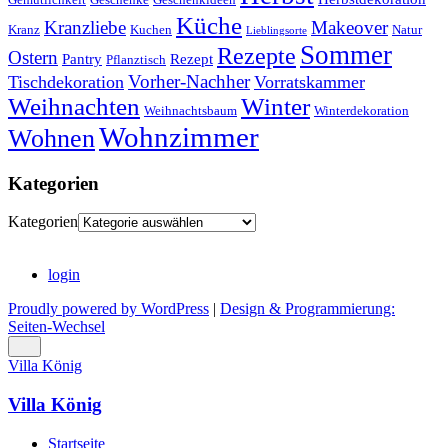
Küche
Kranzliebe
Makeover
Kranz
Kuchen
Natur
Lieblingsorte
Sommer
Rezepte
Ostern
Pantry
Rezept
Pflanztisch
Vorher-Nachher
Tischdekoration
Vorratskammer
Weihnachten
Winter
Weihnachtsbaum
Winterdekoration
Wohnzimmer
Wohnen
Kategorien
Kategorien
login
Proudly powered by WordPress
|
Design & Programmierung:
Seiten-Wechsel
Villa König
Villa König
Startseite