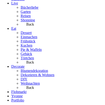
Live
Bücherliebe
Garten
Reisen
Shopping
Back
Eat
Dessert
Einmachen
Frühstück
Kuchen
Pie & Waffeln
Gebäck
Törtchen
Back
Decorate
Blumendekoration
Dekorieren & Wohnen
DIY
Weihnachten
Back
Flohmarkt
Yvonne
Portfolio