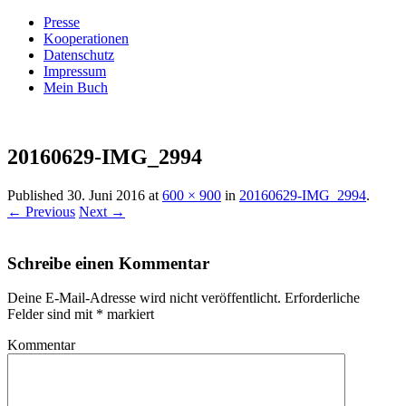
Presse
Kooperationen
Datenschutz
Impressum
Mein Buch
Live – Eat – Decorate
Villa König
20160629-IMG_2994
Published
30. Juni 2016
at
600 × 900
in
20160629-IMG_2994
.
← Previous
Next →
Schreibe einen Kommentar
Deine E-Mail-Adresse wird nicht veröffentlicht.
Erforderliche
Felder sind mit
*
markiert
Kommentar