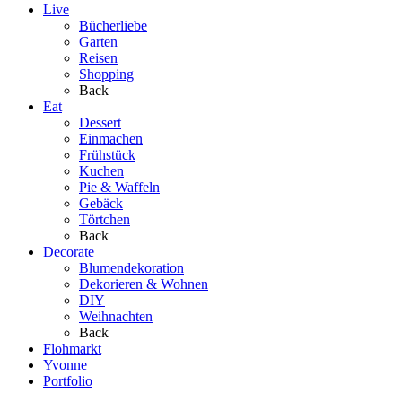
Live
Bücherliebe
Garten
Reisen
Shopping
Back
Eat
Dessert
Einmachen
Frühstück
Kuchen
Pie & Waffeln
Gebäck
Törtchen
Back
Decorate
Blumendekoration
Dekorieren & Wohnen
DIY
Weihnachten
Back
Flohmarkt
Yvonne
Portfolio