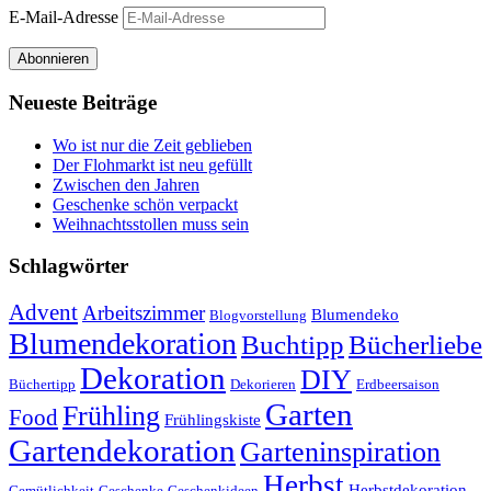
E-Mail-Adresse
Abonnieren
Neueste Beiträge
Wo ist nur die Zeit geblieben
Der Flohmarkt ist neu gefüllt
Zwischen den Jahren
Geschenke schön verpackt
Weihnachtsstollen muss sein
Schlagwörter
Advent
Arbeitszimmer
Blumendeko
Blogvorstellung
Blumendekoration
Buchtipp
Bücherliebe
Dekoration
DIY
Büchertipp
Dekorieren
Erdbeersaison
Garten
Frühling
Food
Frühlingskiste
Gartendekoration
Garteninspiration
Herbst
Herbstdekoration
Gemütlichkeit
Geschenke
Geschenkideen