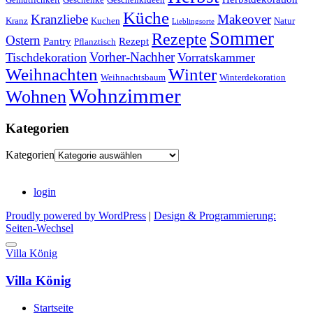
Küche
Kranzliebe
Makeover
Kranz
Kuchen
Natur
Lieblingsorte
Sommer
Rezepte
Ostern
Pantry
Rezept
Pflanztisch
Vorher-Nachher
Tischdekoration
Vorratskammer
Weihnachten
Winter
Weihnachtsbaum
Winterdekoration
Wohnzimmer
Wohnen
Kategorien
Kategorien
login
Proudly powered by WordPress
|
Design & Programmierung:
Seiten-Wechsel
Villa König
Villa König
Startseite