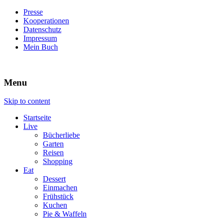
Presse
Kooperationen
Datenschutz
Impressum
Mein Buch
Live – Eat – Decorate
Villa König
Menu
Skip to content
Startseite
Live
Bücherliebe
Garten
Reisen
Shopping
Eat
Dessert
Einmachen
Frühstück
Kuchen
Pie & Waffeln