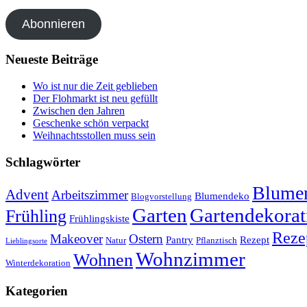
Abonnieren
Neueste Beiträge
Wo ist nur die Zeit geblieben
Der Flohmarkt ist neu gefüllt
Zwischen den Jahren
Geschenke schön verpackt
Weihnachtsstollen muss sein
Schlagwörter
Blumen
Advent
Arbeitszimmer
Blumendeko
Blogvorstellung
Garten
Gartendekorat
Frühling
Frühlingskiste
Reze
Makeover
Ostern
Pantry
Rezept
Natur
Pflanztisch
Lieblingsorte
Wohnzimmer
Wohnen
Winterdekoration
Kategorien