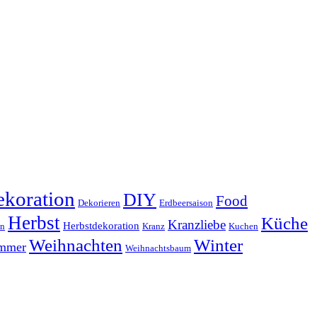
koration
DIY
Food
Dekorieren
Erdbeersaison
Herbst
Küche
Kranzliebe
Herbstdekoration
en
Kranz
Kuchen
Weihnachten
Winter
ammer
Weihnachtsbaum