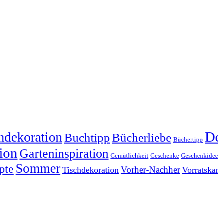
dekoration
De
Buchtipp
Bücherliebe
Büchertipp
ion
Garteninspiration
Gemütlichkeit
Geschenke
Geschenkide
Sommer
pte
Vorher-Nachher
Tischdekoration
Vorratsk