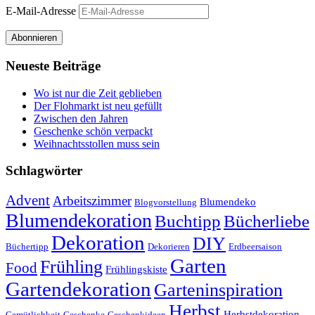
E-Mail-Adresse
Abonnieren
Neueste Beiträge
Wo ist nur die Zeit geblieben
Der Flohmarkt ist neu gefüllt
Zwischen den Jahren
Geschenke schön verpackt
Weihnachtsstollen muss sein
Schlagwörter
Advent
Arbeitszimmer
Blumendeko
Blogvorstellung
Blumendekoration
Buchtipp
Bücherliebe
Dekoration
DIY
Büchertipp
Dekorieren
Erdbeersaison
Garten
Frühling
Food
Frühlingskiste
Gartendekoration
Garteninspiration
Herbst
Herbstdekoration
Gemütlichkeit
Geschenke
Geschenkideen