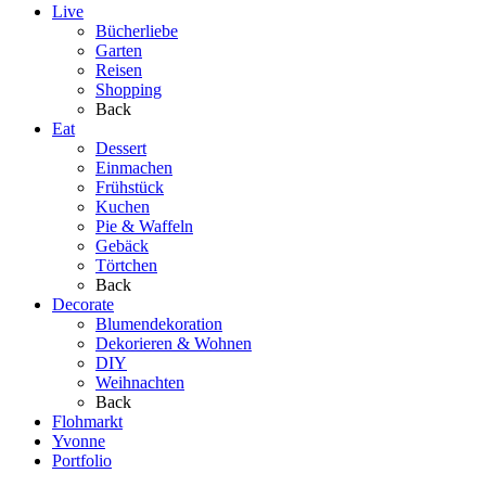
Live
Bücherliebe
Garten
Reisen
Shopping
Back
Eat
Dessert
Einmachen
Frühstück
Kuchen
Pie & Waffeln
Gebäck
Törtchen
Back
Decorate
Blumendekoration
Dekorieren & Wohnen
DIY
Weihnachten
Back
Flohmarkt
Yvonne
Portfolio