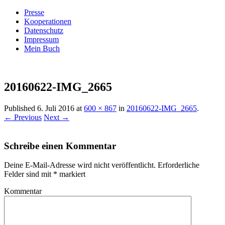
Presse
Kooperationen
Datenschutz
Impressum
Mein Buch
Live – Eat – Decorate
Villa König
20160622-IMG_2665
Published
6. Juli 2016
at
600 × 867
in
20160622-IMG_2665
.
← Previous
Next →
Schreibe einen Kommentar
Deine E-Mail-Adresse wird nicht veröffentlicht.
Erforderliche
Felder sind mit
*
markiert
Kommentar