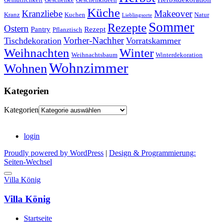
Küche
Kranzliebe
Makeover
Kranz
Kuchen
Natur
Lieblingsorte
Sommer
Rezepte
Ostern
Pantry
Rezept
Pflanztisch
Vorher-Nachher
Tischdekoration
Vorratskammer
Weihnachten
Winter
Weihnachtsbaum
Winterdekoration
Wohnzimmer
Wohnen
Kategorien
Kategorien
login
Proudly powered by WordPress
|
Design & Programmierung:
Seiten-Wechsel
Villa König
Villa König
Startseite