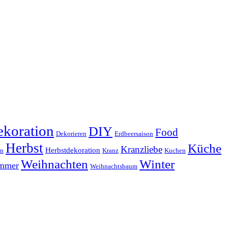
koration
DIY
Food
Dekorieren
Erdbeersaison
Herbst
Küche
Kranzliebe
Herbstdekoration
en
Kranz
Kuchen
Weihnachten
Winter
ammer
Weihnachtsbaum