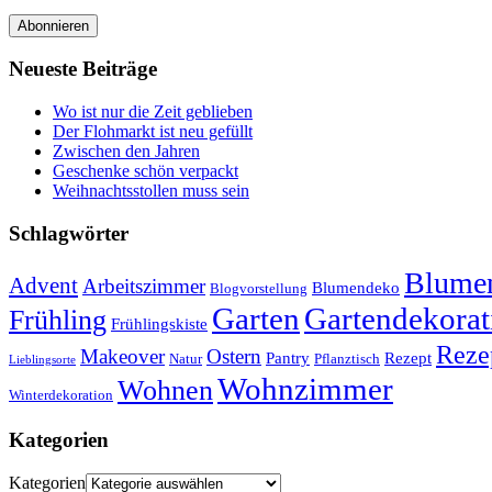
Abonnieren
Neueste Beiträge
Wo ist nur die Zeit geblieben
Der Flohmarkt ist neu gefüllt
Zwischen den Jahren
Geschenke schön verpackt
Weihnachtsstollen muss sein
Schlagwörter
Blumen
Advent
Arbeitszimmer
Blumendeko
Blogvorstellung
Garten
Gartendekorat
Frühling
Frühlingskiste
Reze
Makeover
Ostern
Pantry
Rezept
Natur
Pflanztisch
Lieblingsorte
Wohnzimmer
Wohnen
Winterdekoration
Kategorien
Kategorien