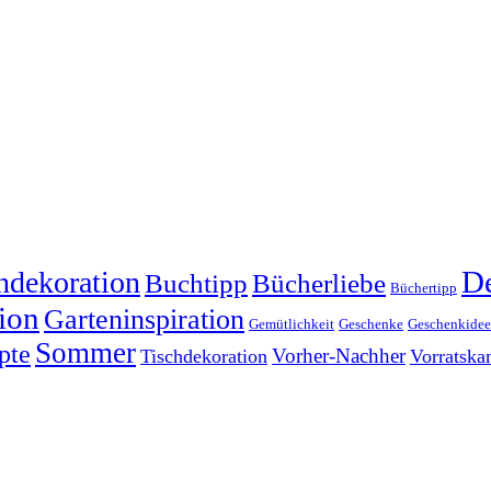
dekoration
De
Buchtipp
Bücherliebe
Büchertipp
ion
Garteninspiration
Gemütlichkeit
Geschenke
Geschenkide
Sommer
pte
Vorher-Nachher
Tischdekoration
Vorratsk