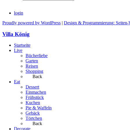
login
Proudly powered by WordPress
|
Design & Programmierung: Seiten-
Villa König
Startseite
Live
Bücherliebe
Garten
Reisen
Shopping
Back
Eat
Dessert
Einmachen
Frühstück
Kuchen
Pie & Waffeln
Gebäck
Törtchen
Back
Decorate