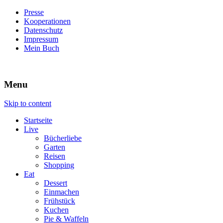
Presse
Kooperationen
Datenschutz
Impressum
Mein Buch
Live – Eat – Decorate
Villa König
Menu
Skip to content
Startseite
Live
Bücherliebe
Garten
Reisen
Shopping
Eat
Dessert
Einmachen
Frühstück
Kuchen
Pie & Waffeln