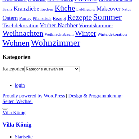
Küche
Kranzliebe
Makeover
Kranz
Kuchen
Natur
Lieblingsorte
Sommer
Rezepte
Ostern
Pantry
Rezept
Pflanztisch
Vorher-Nachher
Tischdekoration
Vorratskammer
Weihnachten
Winter
Weihnachtsbaum
Winterdekoration
Wohnzimmer
Wohnen
Kategorien
Kategorien
login
Proudly powered by WordPress
|
Design & Programmierung:
Seiten-Wechsel
Villa König
Villa König
Startseite