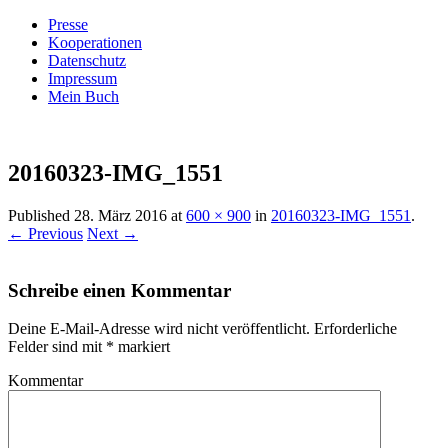
Presse
Kooperationen
Datenschutz
Impressum
Mein Buch
Live – Eat – Decorate
Villa König
20160323-IMG_1551
Published
28. März 2016
at
600 × 900
in
20160323-IMG_1551
.
← Previous
Next →
Schreibe einen Kommentar
Deine E-Mail-Adresse wird nicht veröffentlicht.
Erforderliche
Felder sind mit
*
markiert
Kommentar