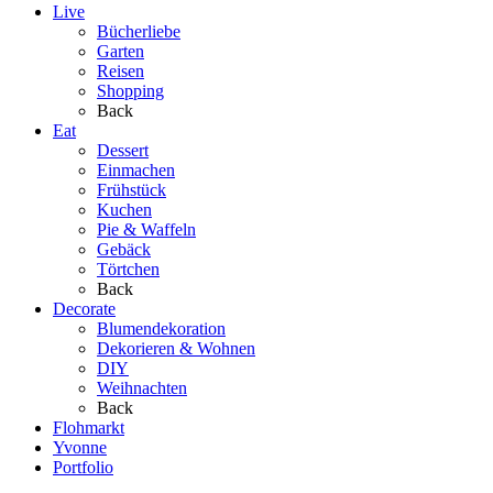
Live
Bücherliebe
Garten
Reisen
Shopping
Back
Eat
Dessert
Einmachen
Frühstück
Kuchen
Pie & Waffeln
Gebäck
Törtchen
Back
Decorate
Blumendekoration
Dekorieren & Wohnen
DIY
Weihnachten
Back
Flohmarkt
Yvonne
Portfolio