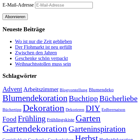
E-Mail-Adresse
Abonnieren
Neueste Beiträge
Wo ist nur die Zeit geblieben
Der Flohmarkt ist neu gefüllt
Zwischen den Jahren
Geschenke schön verpackt
Weihnachtsstollen muss sein
Schlagwörter
Advent
Arbeitszimmer
Blumendeko
Blogvorstellung
Blumendekoration
Buchtipp
Bücherliebe
Dekoration
DIY
Büchertipp
Dekorieren
Erdbeersaison
Garten
Frühling
Food
Frühlingskiste
Gartendekoration
Garteninspiration
Herbst
Herbstdekoration
Gemütlichkeit
Geschenke
Geschenkideen