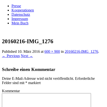
Presse
Kooperationen
Datenschutz
Impressum
Mein Buch
Live – Eat – Decorate
Villa König
20160216-IMG_1276
Published
10. März 2016
at
600 × 900
in
20160216-IMG_1276
.
← Previous
Next →
Schreibe einen Kommentar
Deine E-Mail-Adresse wird nicht veröffentlicht.
Erforderliche
Felder sind mit
*
markiert
Kommentar