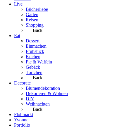
Live
Bücherliebe
Garten
Reisen
Shopping
Back
Eat
Dessert
Einmachen
Frühstück
Kuchen
Pie & Waffeln
Gebäck
Törtchen
Back
Decorate
Blumendekoration
Dekorieren & Wohnen
DIY
Weihnachten
Back
Flohmarkt
Yvonne
Portfolio