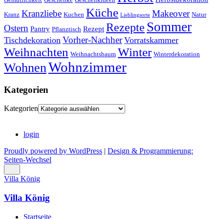
Küche
Kranzliebe
Makeover
Kranz
Kuchen
Natur
Lieblingsorte
Sommer
Rezepte
Ostern
Pantry
Rezept
Pflanztisch
Vorher-Nachher
Tischdekoration
Vorratskammer
Weihnachten
Winter
Weihnachtsbaum
Winterdekoration
Wohnzimmer
Wohnen
Kategorien
Kategorien
login
Proudly powered by WordPress
|
Design & Programmierung:
Seiten-Wechsel
Villa König
Villa König
Startseite