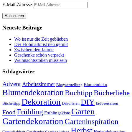
E-Mail-Adresse
Abonnieren
Neueste Beiträge
Wo ist nur die Zeit geblieben
Der Flohmarkt ist neu gefüllt
Zwischen den Jahren
Geschenke schön verpackt
Weihnachtsstollen muss sein
Schlagwörter
Advent
Arbeitszimmer
Blumendeko
Blogvorstellung
Blumendekoration
Buchtipp
Bücherliebe
Dekoration
DIY
Büchertipp
Dekorieren
Erdbeersaison
Garten
Frühling
Food
Frühlingskiste
Gartendekoration
Garteninspiration
Herbst
Herbstdekoration
Gemütlichkeit
Geschenke
Geschenkideen