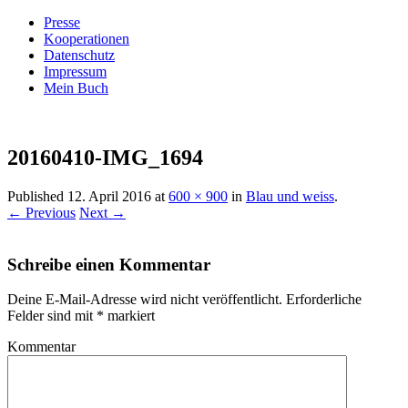
Presse
Kooperationen
Datenschutz
Impressum
Mein Buch
Live – Eat – Decorate
Villa König
20160410-IMG_1694
Published
12. April 2016
at
600 × 900
in
Blau und weiss
.
← Previous
Next →
Schreibe einen Kommentar
Deine E-Mail-Adresse wird nicht veröffentlicht.
Erforderliche
Felder sind mit
*
markiert
Kommentar