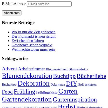
E-Mail-Adresse
Abonnieren
Neueste Beiträge
Wo ist nur die Zeit geblieben
Der Flohmarkt ist neu gefüllt
Zwischen den Jahren
Geschenke schön verpackt
Weihnachtsstollen muss sein
Schlagwörter
Advent
Arbeitszimmer
Blumendeko
Blogvorstellung
Blumendekoration
Buchtipp
Bücherliebe
Dekoration
DIY
Büchertipp
Dekorieren
Erdbeersaison
Garten
Frühling
Food
Frühlingskiste
Gartendekoration
Garteninspiration
Herbst
Herbstdekoration
Gemütlichkeit
Geschenke
Geschenkideen