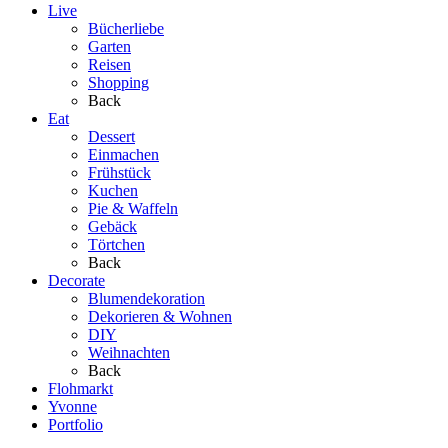
Live
Bücherliebe
Garten
Reisen
Shopping
Back
Eat
Dessert
Einmachen
Frühstück
Kuchen
Pie & Waffeln
Gebäck
Törtchen
Back
Decorate
Blumendekoration
Dekorieren & Wohnen
DIY
Weihnachten
Back
Flohmarkt
Yvonne
Portfolio