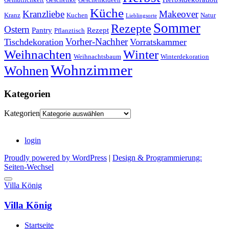
Küche
Kranzliebe
Makeover
Kranz
Kuchen
Natur
Lieblingsorte
Sommer
Rezepte
Ostern
Pantry
Rezept
Pflanztisch
Vorher-Nachher
Tischdekoration
Vorratskammer
Weihnachten
Winter
Weihnachtsbaum
Winterdekoration
Wohnzimmer
Wohnen
Kategorien
Kategorien
login
Proudly powered by WordPress
|
Design & Programmierung:
Seiten-Wechsel
Villa König
Villa König
Startseite