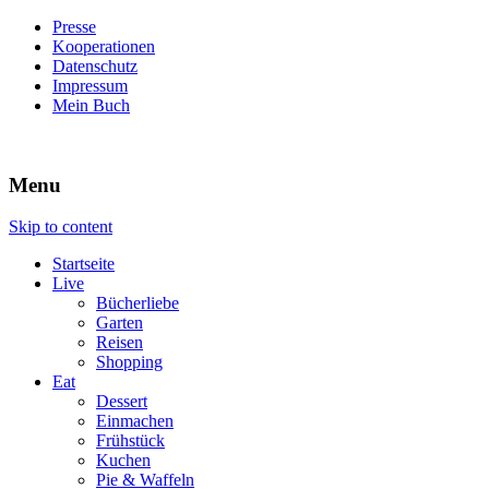
Presse
Kooperationen
Datenschutz
Impressum
Mein Buch
Live – Eat – Decorate
Villa König
Menu
Skip to content
Startseite
Live
Bücherliebe
Garten
Reisen
Shopping
Eat
Dessert
Einmachen
Frühstück
Kuchen
Pie & Waffeln