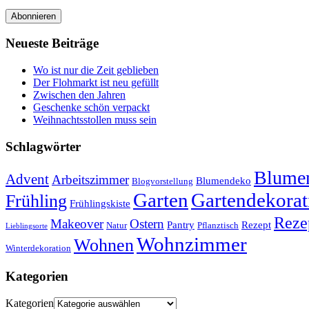
Abonnieren
Neueste Beiträge
Wo ist nur die Zeit geblieben
Der Flohmarkt ist neu gefüllt
Zwischen den Jahren
Geschenke schön verpackt
Weihnachtsstollen muss sein
Schlagwörter
Blumen
Advent
Arbeitszimmer
Blumendeko
Blogvorstellung
Garten
Gartendekorat
Frühling
Frühlingskiste
Reze
Makeover
Ostern
Pantry
Rezept
Natur
Pflanztisch
Lieblingsorte
Wohnzimmer
Wohnen
Winterdekoration
Kategorien
Kategorien