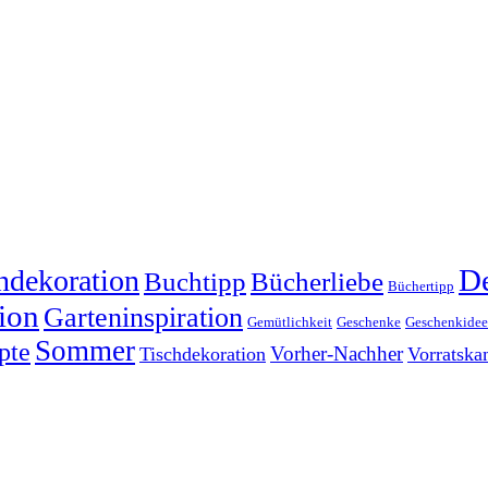
dekoration
De
Buchtipp
Bücherliebe
Büchertipp
ion
Garteninspiration
Gemütlichkeit
Geschenke
Geschenkide
Sommer
pte
Vorher-Nachher
Tischdekoration
Vorratsk