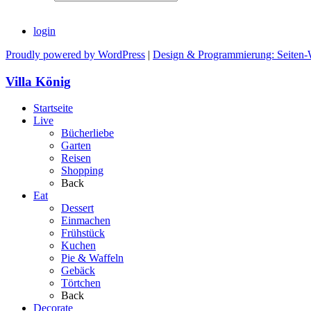
login
Proudly powered by WordPress
|
Design & Programmierung: Seiten-
Villa König
Startseite
Live
Bücherliebe
Garten
Reisen
Shopping
Back
Eat
Dessert
Einmachen
Frühstück
Kuchen
Pie & Waffeln
Gebäck
Törtchen
Back
Decorate