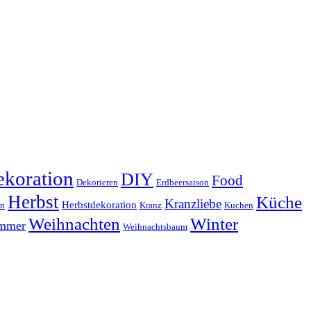
koration
DIY
Food
Dekorieren
Erdbeersaison
Herbst
Küche
Kranzliebe
Herbstdekoration
en
Kranz
Kuchen
Weihnachten
Winter
ammer
Weihnachtsbaum