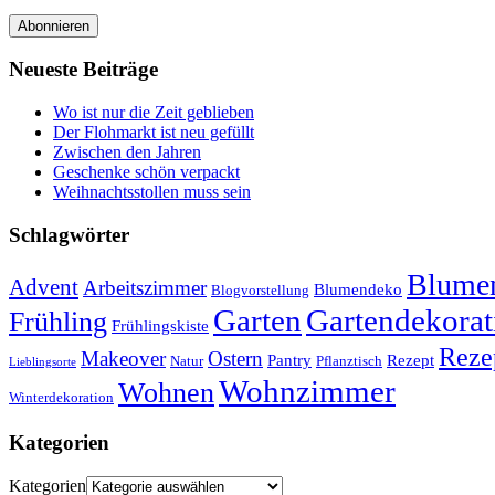
Abonnieren
Neueste Beiträge
Wo ist nur die Zeit geblieben
Der Flohmarkt ist neu gefüllt
Zwischen den Jahren
Geschenke schön verpackt
Weihnachtsstollen muss sein
Schlagwörter
Blumen
Advent
Arbeitszimmer
Blumendeko
Blogvorstellung
Garten
Gartendekorat
Frühling
Frühlingskiste
Reze
Makeover
Ostern
Pantry
Rezept
Natur
Pflanztisch
Lieblingsorte
Wohnzimmer
Wohnen
Winterdekoration
Kategorien
Kategorien