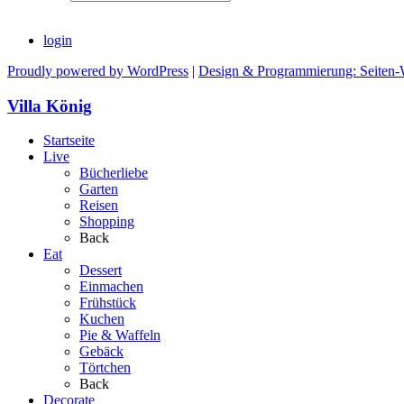
login
Proudly powered by WordPress
|
Design & Programmierung: Seiten-
Villa König
Startseite
Live
Bücherliebe
Garten
Reisen
Shopping
Back
Eat
Dessert
Einmachen
Frühstück
Kuchen
Pie & Waffeln
Gebäck
Törtchen
Back
Decorate