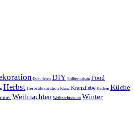
koration
DIY
Food
Dekorieren
Erdbeersaison
Herbst
Küche
Kranzliebe
Herbstdekoration
en
Kranz
Kuchen
Weihnachten
Winter
ammer
Weihnachtsbaum