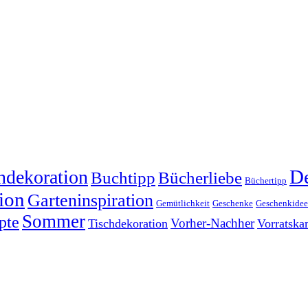
dekoration
De
Buchtipp
Bücherliebe
Büchertipp
ion
Garteninspiration
Gemütlichkeit
Geschenke
Geschenkide
Sommer
pte
Vorher-Nachher
Tischdekoration
Vorratsk