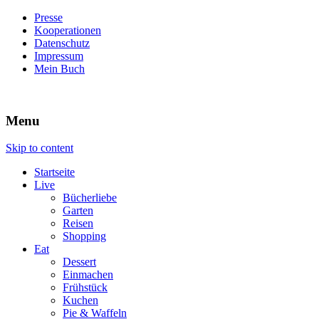
Presse
Kooperationen
Datenschutz
Impressum
Mein Buch
Live – Eat – Decorate
Villa König
Menu
Skip to content
Startseite
Live
Bücherliebe
Garten
Reisen
Shopping
Eat
Dessert
Einmachen
Frühstück
Kuchen
Pie & Waffeln