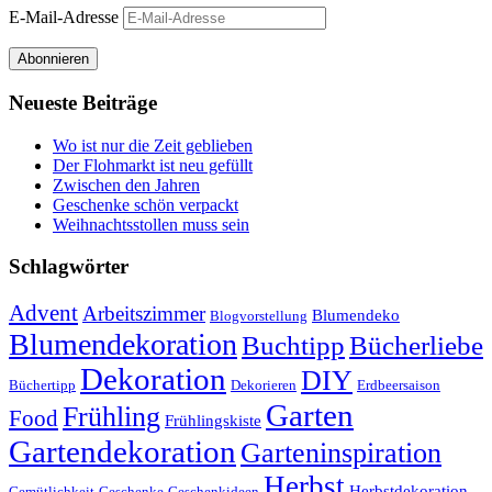
E-Mail-Adresse
Abonnieren
Neueste Beiträge
Wo ist nur die Zeit geblieben
Der Flohmarkt ist neu gefüllt
Zwischen den Jahren
Geschenke schön verpackt
Weihnachtsstollen muss sein
Schlagwörter
Advent
Arbeitszimmer
Blumendeko
Blogvorstellung
Blumendekoration
Buchtipp
Bücherliebe
Dekoration
DIY
Büchertipp
Dekorieren
Erdbeersaison
Garten
Frühling
Food
Frühlingskiste
Gartendekoration
Garteninspiration
Herbst
Herbstdekoration
Gemütlichkeit
Geschenke
Geschenkideen