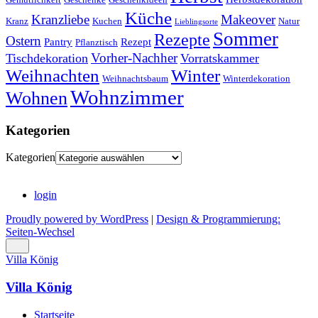
Küche
Kranzliebe
Makeover
Kranz
Kuchen
Natur
Lieblingsorte
Sommer
Rezepte
Ostern
Pantry
Rezept
Pflanztisch
Vorher-Nachher
Tischdekoration
Vorratskammer
Weihnachten
Winter
Weihnachtsbaum
Winterdekoration
Wohnzimmer
Wohnen
Kategorien
Kategorien
login
Proudly powered by WordPress
|
Design & Programmierung:
Seiten-Wechsel
Villa König
Villa König
Startseite