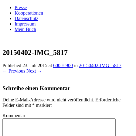
Presse
Kooperationen
Datenschutz
Impressum
Mein Buch
Live – Eat – Decorate
Villa König
20150402-IMG_5817
Published
23. Juli 2015
at
600 × 900
in
20150402-IMG_5817
.
← Previous
Next →
Schreibe einen Kommentar
Deine E-Mail-Adresse wird nicht veröffentlicht.
Erforderliche
Felder sind mit
*
markiert
Kommentar