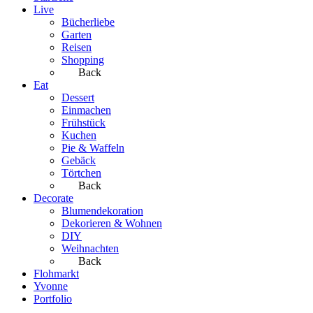
Live
Bücherliebe
Garten
Reisen
Shopping
Back
Eat
Dessert
Einmachen
Frühstück
Kuchen
Pie & Waffeln
Gebäck
Törtchen
Back
Decorate
Blumendekoration
Dekorieren & Wohnen
DIY
Weihnachten
Back
Flohmarkt
Yvonne
Portfolio