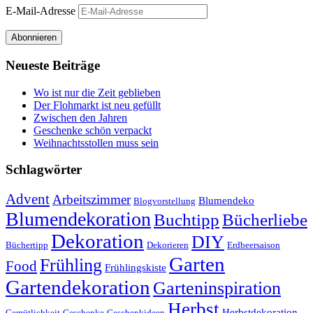
E-Mail-Adresse
Abonnieren
Neueste Beiträge
Wo ist nur die Zeit geblieben
Der Flohmarkt ist neu gefüllt
Zwischen den Jahren
Geschenke schön verpackt
Weihnachtsstollen muss sein
Schlagwörter
Advent
Arbeitszimmer
Blumendeko
Blogvorstellung
Blumendekoration
Buchtipp
Bücherliebe
Dekoration
DIY
Büchertipp
Dekorieren
Erdbeersaison
Garten
Frühling
Food
Frühlingskiste
Gartendekoration
Garteninspiration
Herbst
Herbstdekoration
Gemütlichkeit
Geschenke
Geschenkideen