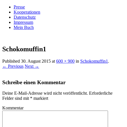
Presse
Kooperationen
Datenschutz
Impressum
Mein Buch
Live – Eat – Decorate
Villa König
Schokomuffin1
Published
30. August 2015
at
600 × 900
in
Schokomuffin1
.
← Previous
Next →
Schreibe einen Kommentar
Deine E-Mail-Adresse wird nicht veröffentlicht.
Erforderliche
Felder sind mit
*
markiert
Kommentar