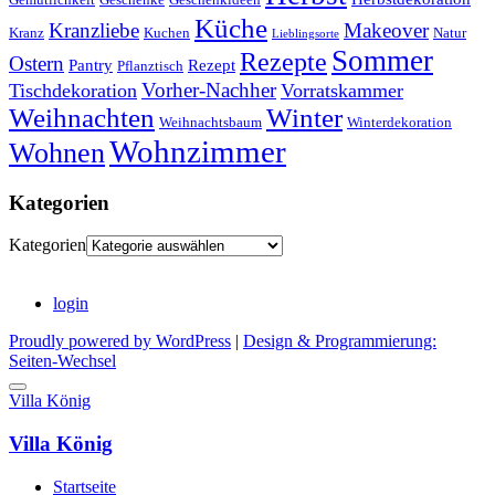
Küche
Kranzliebe
Makeover
Kranz
Kuchen
Natur
Lieblingsorte
Sommer
Rezepte
Ostern
Pantry
Rezept
Pflanztisch
Vorher-Nachher
Tischdekoration
Vorratskammer
Weihnachten
Winter
Weihnachtsbaum
Winterdekoration
Wohnzimmer
Wohnen
Kategorien
Kategorien
login
Proudly powered by WordPress
|
Design & Programmierung:
Seiten-Wechsel
Villa König
Villa König
Startseite