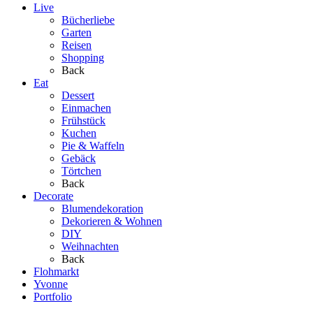
Live
Bücherliebe
Garten
Reisen
Shopping
Back
Eat
Dessert
Einmachen
Frühstück
Kuchen
Pie & Waffeln
Gebäck
Törtchen
Back
Decorate
Blumendekoration
Dekorieren & Wohnen
DIY
Weihnachten
Back
Flohmarkt
Yvonne
Portfolio