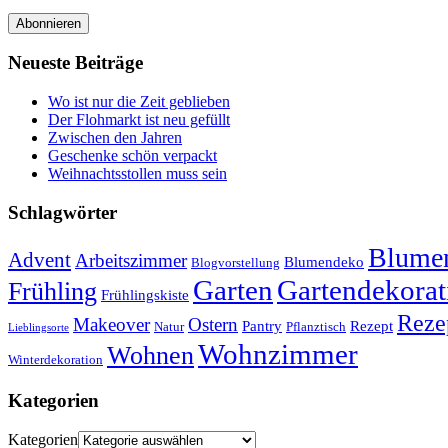
Abonnieren
Neueste Beiträge
Wo ist nur die Zeit geblieben
Der Flohmarkt ist neu gefüllt
Zwischen den Jahren
Geschenke schön verpackt
Weihnachtsstollen muss sein
Schlagwörter
Blumen
Advent
Arbeitszimmer
Blumendeko
Blogvorstellung
Garten
Gartendekorat
Frühling
Frühlingskiste
Reze
Makeover
Ostern
Pantry
Rezept
Natur
Pflanztisch
Lieblingsorte
Wohnzimmer
Wohnen
Winterdekoration
Kategorien
Kategorien