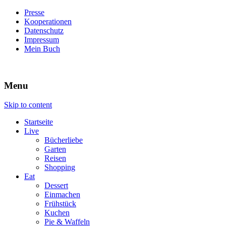
Presse
Kooperationen
Datenschutz
Impressum
Mein Buch
Live – Eat – Decorate
Villa König
Menu
Skip to content
Startseite
Live
Bücherliebe
Garten
Reisen
Shopping
Eat
Dessert
Einmachen
Frühstück
Kuchen
Pie & Waffeln