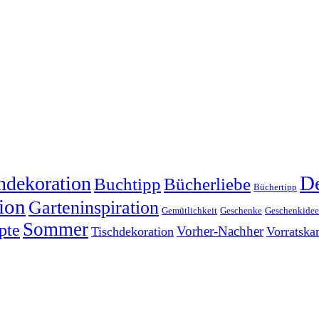
dekoration
De
Buchtipp
Bücherliebe
Büchertipp
ion
Garteninspiration
Gemütlichkeit
Geschenke
Geschenkide
Sommer
pte
Vorher-Nachher
Tischdekoration
Vorratsk