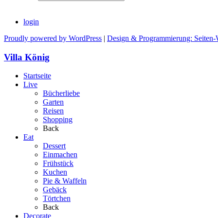
login
Proudly powered by WordPress
|
Design & Programmierung: Seiten-
Villa König
Startseite
Live
Bücherliebe
Garten
Reisen
Shopping
Back
Eat
Dessert
Einmachen
Frühstück
Kuchen
Pie & Waffeln
Gebäck
Törtchen
Back
Decorate