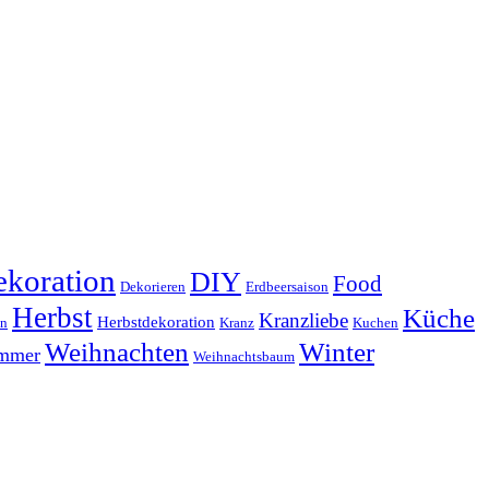
koration
DIY
Food
Dekorieren
Erdbeersaison
Herbst
Küche
Kranzliebe
Herbstdekoration
en
Kranz
Kuchen
Weihnachten
Winter
ammer
Weihnachtsbaum