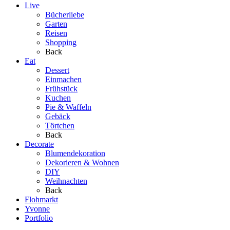
Live
Bücherliebe
Garten
Reisen
Shopping
Back
Eat
Dessert
Einmachen
Frühstück
Kuchen
Pie & Waffeln
Gebäck
Törtchen
Back
Decorate
Blumendekoration
Dekorieren & Wohnen
DIY
Weihnachten
Back
Flohmarkt
Yvonne
Portfolio