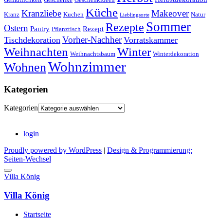
Küche
Kranzliebe
Makeover
Kranz
Kuchen
Natur
Lieblingsorte
Sommer
Rezepte
Ostern
Pantry
Rezept
Pflanztisch
Vorher-Nachher
Tischdekoration
Vorratskammer
Weihnachten
Winter
Weihnachtsbaum
Winterdekoration
Wohnzimmer
Wohnen
Kategorien
Kategorien
login
Proudly powered by WordPress
|
Design & Programmierung:
Seiten-Wechsel
Villa König
Villa König
Startseite