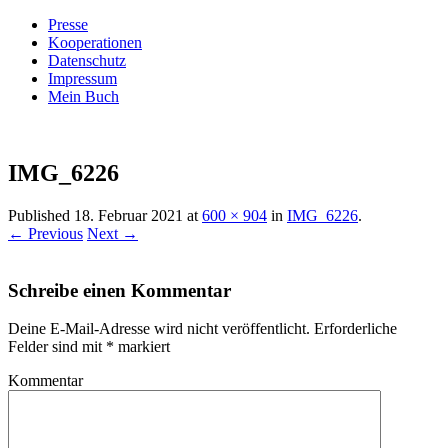
Presse
Kooperationen
Datenschutz
Impressum
Mein Buch
Live – Eat – Decorate
Villa König
IMG_6226
Published
18. Februar 2021
at
600 × 904
in
IMG_6226
.
← Previous
Next →
Schreibe einen Kommentar
Deine E-Mail-Adresse wird nicht veröffentlicht.
Erforderliche
Felder sind mit
*
markiert
Kommentar