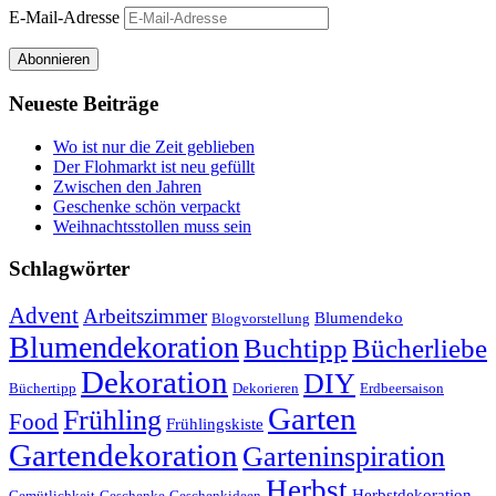
E-Mail-Adresse
Abonnieren
Neueste Beiträge
Wo ist nur die Zeit geblieben
Der Flohmarkt ist neu gefüllt
Zwischen den Jahren
Geschenke schön verpackt
Weihnachtsstollen muss sein
Schlagwörter
Advent
Arbeitszimmer
Blumendeko
Blogvorstellung
Blumendekoration
Buchtipp
Bücherliebe
Dekoration
DIY
Büchertipp
Dekorieren
Erdbeersaison
Garten
Frühling
Food
Frühlingskiste
Gartendekoration
Garteninspiration
Herbst
Herbstdekoration
Gemütlichkeit
Geschenke
Geschenkideen