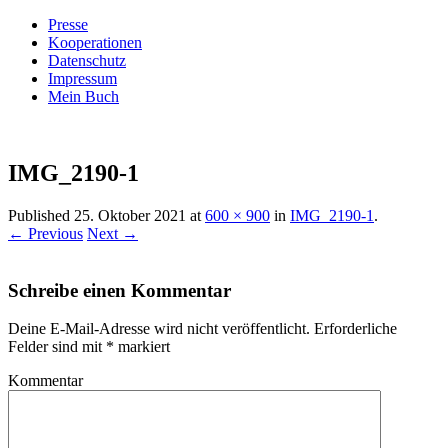
Presse
Kooperationen
Datenschutz
Impressum
Mein Buch
Live – Eat – Decorate
Villa König
IMG_2190-1
Published
25. Oktober 2021
at
600 × 900
in
IMG_2190-1
.
← Previous
Next →
Schreibe einen Kommentar
Deine E-Mail-Adresse wird nicht veröffentlicht.
Erforderliche
Felder sind mit
*
markiert
Kommentar