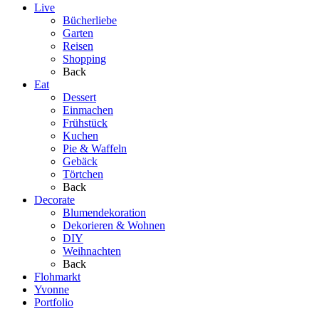
Live
Bücherliebe
Garten
Reisen
Shopping
Back
Eat
Dessert
Einmachen
Frühstück
Kuchen
Pie & Waffeln
Gebäck
Törtchen
Back
Decorate
Blumendekoration
Dekorieren & Wohnen
DIY
Weihnachten
Back
Flohmarkt
Yvonne
Portfolio