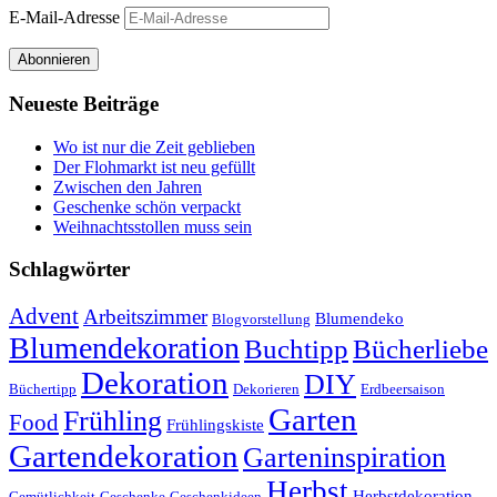
E-Mail-Adresse
Abonnieren
Neueste Beiträge
Wo ist nur die Zeit geblieben
Der Flohmarkt ist neu gefüllt
Zwischen den Jahren
Geschenke schön verpackt
Weihnachtsstollen muss sein
Schlagwörter
Advent
Arbeitszimmer
Blumendeko
Blogvorstellung
Blumendekoration
Buchtipp
Bücherliebe
Dekoration
DIY
Büchertipp
Dekorieren
Erdbeersaison
Garten
Frühling
Food
Frühlingskiste
Gartendekoration
Garteninspiration
Herbst
Herbstdekoration
Gemütlichkeit
Geschenke
Geschenkideen