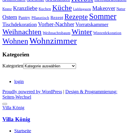
Küche
Kranzliebe
Makeover
Kranz
Kuchen
Natur
Lieblingsorte
Sommer
Rezepte
Ostern
Pantry
Rezept
Pflanztisch
Vorher-Nachher
Tischdekoration
Vorratskammer
Weihnachten
Winter
Weihnachtsbaum
Winterdekoration
Wohnzimmer
Wohnen
Kategorien
Kategorien
login
Proudly powered by WordPress
|
Design & Programmierung:
Seiten-Wechsel
Villa König
Villa König
Startseite