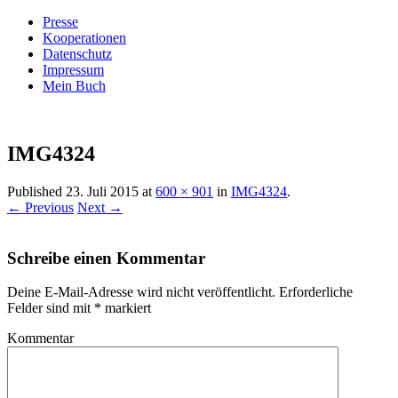
Presse
Kooperationen
Datenschutz
Impressum
Mein Buch
Live – Eat – Decorate
Villa König
IMG4324
Published
23. Juli 2015
at
600 × 901
in
IMG4324
.
← Previous
Next →
Schreibe einen Kommentar
Deine E-Mail-Adresse wird nicht veröffentlicht.
Erforderliche
Felder sind mit
*
markiert
Kommentar