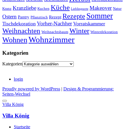
Küche
Kranzliebe
Makeover
Kranz
Kuchen
Natur
Lieblingsorte
Sommer
Rezepte
Ostern
Pantry
Rezept
Pflanztisch
Vorher-Nachher
Tischdekoration
Vorratskammer
Weihnachten
Winter
Weihnachtsbaum
Winterdekoration
Wohnzimmer
Wohnen
Kategorien
Kategorien
login
Proudly powered by WordPress
|
Design & Programmierung:
Seiten-Wechsel
Villa König
Villa König
Startseite