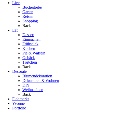
Live
Bücherliebe
Garten
Reisen
Shopping
Back
Eat
Dessert
Einmachen
Frühstück
Kuchen
Pie & Waffeln
Gebäck
Törtchen
Back
Decorate
Blumendekoration
Dekorieren & Wohnen
DIY
Weihnachten
Back
Flohmarkt
Yvonne
Portfolio