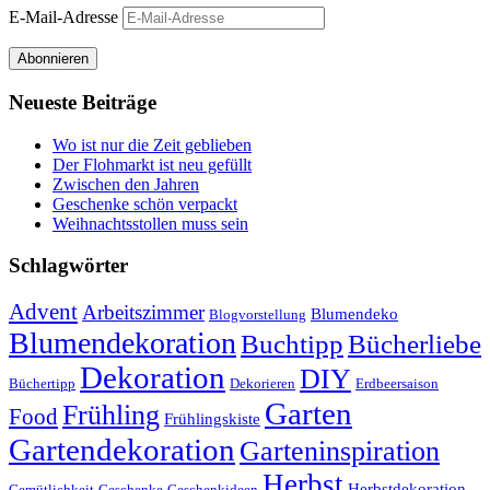
E-Mail-Adresse
Abonnieren
Neueste Beiträge
Wo ist nur die Zeit geblieben
Der Flohmarkt ist neu gefüllt
Zwischen den Jahren
Geschenke schön verpackt
Weihnachtsstollen muss sein
Schlagwörter
Advent
Arbeitszimmer
Blumendeko
Blogvorstellung
Blumendekoration
Buchtipp
Bücherliebe
Dekoration
DIY
Büchertipp
Dekorieren
Erdbeersaison
Garten
Frühling
Food
Frühlingskiste
Gartendekoration
Garteninspiration
Herbst
Herbstdekoration
Gemütlichkeit
Geschenke
Geschenkideen