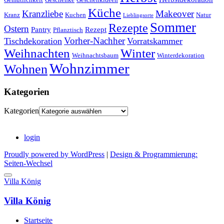
Küche
Kranzliebe
Makeover
Kranz
Kuchen
Natur
Lieblingsorte
Sommer
Rezepte
Ostern
Pantry
Rezept
Pflanztisch
Vorher-Nachher
Tischdekoration
Vorratskammer
Weihnachten
Winter
Weihnachtsbaum
Winterdekoration
Wohnzimmer
Wohnen
Kategorien
Kategorien
login
Proudly powered by WordPress
|
Design & Programmierung:
Seiten-Wechsel
Villa König
Villa König
Startseite