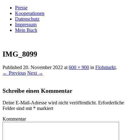
Presse
Kooperationen
Datenschutz
Impressum
Mein Buch
Live – Eat – Decorate
Villa König
IMG_8099
Published
20. November 2022
at
600 × 900
in
Flohmarkt
.
← Previous
Next →
Schreibe einen Kommentar
Deine E-Mail-Adresse wird nicht veröffentlicht.
Erforderliche
Felder sind mit
*
markiert
Kommentar