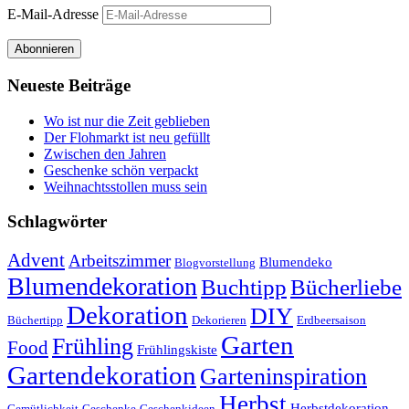
E-Mail-Adresse
Abonnieren
Neueste Beiträge
Wo ist nur die Zeit geblieben
Der Flohmarkt ist neu gefüllt
Zwischen den Jahren
Geschenke schön verpackt
Weihnachtsstollen muss sein
Schlagwörter
Advent
Arbeitszimmer
Blumendeko
Blogvorstellung
Blumendekoration
Buchtipp
Bücherliebe
Dekoration
DIY
Büchertipp
Dekorieren
Erdbeersaison
Garten
Frühling
Food
Frühlingskiste
Gartendekoration
Garteninspiration
Herbst
Herbstdekoration
Gemütlichkeit
Geschenke
Geschenkideen