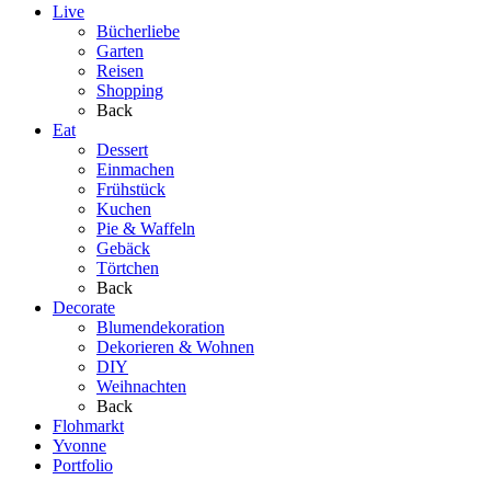
Live
Bücherliebe
Garten
Reisen
Shopping
Back
Eat
Dessert
Einmachen
Frühstück
Kuchen
Pie & Waffeln
Gebäck
Törtchen
Back
Decorate
Blumendekoration
Dekorieren & Wohnen
DIY
Weihnachten
Back
Flohmarkt
Yvonne
Portfolio