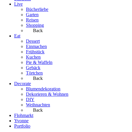
Live
Bücherliebe
Garten
Reisen
Shopping
Back
Eat
Dessert
Einmachen
Frühstück
Kuchen
Pie & Waffeln
Gebäck
Törtchen
Back
Decorate
Blumendekoration
Dekorieren & Wohnen
DIY
Weihnachten
Back
Flohmarkt
Yvonne
Portfolio