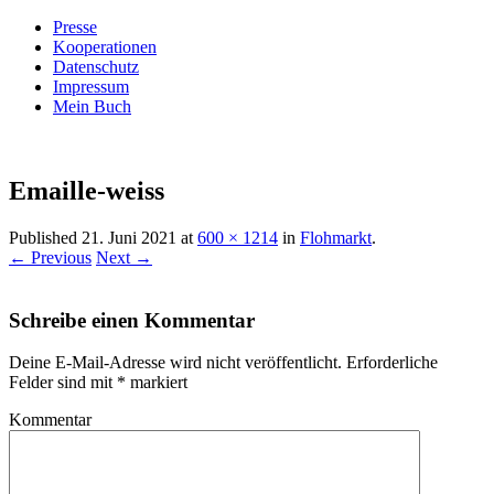
Presse
Kooperationen
Datenschutz
Impressum
Mein Buch
Live – Eat – Decorate
Villa König
Emaille-weiss
Published
21. Juni 2021
at
600 × 1214
in
Flohmarkt
.
← Previous
Next →
Schreibe einen Kommentar
Deine E-Mail-Adresse wird nicht veröffentlicht.
Erforderliche
Felder sind mit
*
markiert
Kommentar