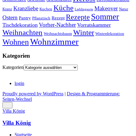
Küche
Kranzliebe
Makeover
Kranz
Kuchen
Natur
Lieblingsorte
Sommer
Rezepte
Ostern
Pantry
Rezept
Pflanztisch
Vorher-Nachher
Tischdekoration
Vorratskammer
Weihnachten
Winter
Weihnachtsbaum
Winterdekoration
Wohnzimmer
Wohnen
Kategorien
Kategorien
login
Proudly powered by WordPress
|
Design & Programmierung:
Seiten-Wechsel
Villa König
Villa König
Startseite