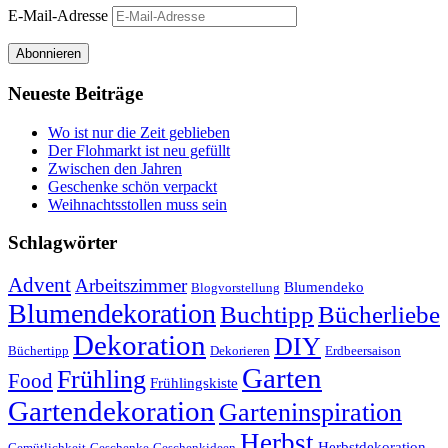
E-Mail-Adresse
Abonnieren
Neueste Beiträge
Wo ist nur die Zeit geblieben
Der Flohmarkt ist neu gefüllt
Zwischen den Jahren
Geschenke schön verpackt
Weihnachtsstollen muss sein
Schlagwörter
Advent
Arbeitszimmer
Blumendeko
Blogvorstellung
Blumendekoration
Buchtipp
Bücherliebe
Dekoration
DIY
Büchertipp
Dekorieren
Erdbeersaison
Garten
Frühling
Food
Frühlingskiste
Gartendekoration
Garteninspiration
Herbst
Herbstdekoration
Gemütlichkeit
Geschenke
Geschenkideen