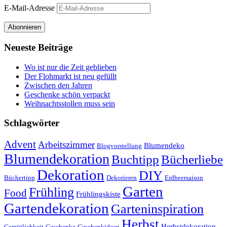
E-Mail-Adresse
Abonnieren
Neueste Beiträge
Wo ist nur die Zeit geblieben
Der Flohmarkt ist neu gefüllt
Zwischen den Jahren
Geschenke schön verpackt
Weihnachtsstollen muss sein
Schlagwörter
Advent
Arbeitszimmer
Blumendeko
Blogvorstellung
Blumendekoration
Buchtipp
Bücherliebe
Dekoration
DIY
Büchertipp
Dekorieren
Erdbeersaison
Garten
Frühling
Food
Frühlingskiste
Gartendekoration
Garteninspiration
Herbst
Herbstdekoration
Gemütlichkeit
Geschenke
Geschenkideen