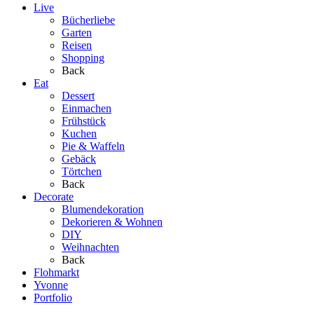
Live
Bücherliebe
Garten
Reisen
Shopping
Back
Eat
Dessert
Einmachen
Frühstück
Kuchen
Pie & Waffeln
Gebäck
Törtchen
Back
Decorate
Blumendekoration
Dekorieren & Wohnen
DIY
Weihnachten
Back
Flohmarkt
Yvonne
Portfolio