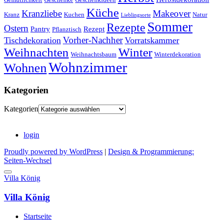
Küche
Kranzliebe
Makeover
Kranz
Kuchen
Natur
Lieblingsorte
Sommer
Rezepte
Ostern
Pantry
Rezept
Pflanztisch
Vorher-Nachher
Tischdekoration
Vorratskammer
Weihnachten
Winter
Weihnachtsbaum
Winterdekoration
Wohnzimmer
Wohnen
Kategorien
Kategorien
login
Proudly powered by WordPress
|
Design & Programmierung:
Seiten-Wechsel
Villa König
Villa König
Startseite