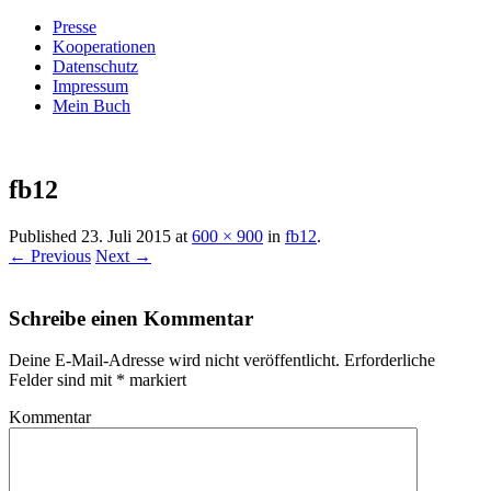
Presse
Kooperationen
Datenschutz
Impressum
Mein Buch
Live – Eat – Decorate
Villa König
fb12
Published
23. Juli 2015
at
600 × 900
in
fb12
.
← Previous
Next →
Schreibe einen Kommentar
Deine E-Mail-Adresse wird nicht veröffentlicht.
Erforderliche
Felder sind mit
*
markiert
Kommentar