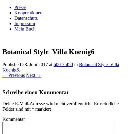
Presse
Kooperationen
Datenschutz
Impressum
Mein Buch
Live – Eat – Decorate
Villa König
Botanical Style_Villa Koenig6
Published
28. Juni 2017
at
600 × 450
in
Botanical Style_Villa
Koenig6
.
← Previous
Next →
Schreibe einen Kommentar
Deine E-Mail-Adresse wird nicht veröffentlicht.
Erforderliche
Felder sind mit
*
markiert
Kommentar