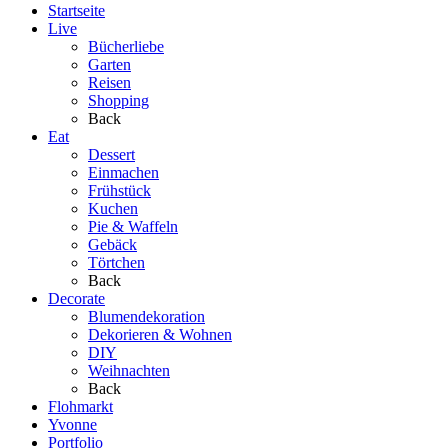
Startseite
Live
Bücherliebe
Garten
Reisen
Shopping
Back
Eat
Dessert
Einmachen
Frühstück
Kuchen
Pie & Waffeln
Gebäck
Törtchen
Back
Decorate
Blumendekoration
Dekorieren & Wohnen
DIY
Weihnachten
Back
Flohmarkt
Yvonne
Portfolio