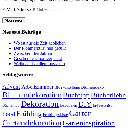
E-Mail-Adresse
Abonnieren
Neueste Beiträge
Wo ist nur die Zeit geblieben
Der Flohmarkt ist neu gefüllt
Zwischen den Jahren
Geschenke schön verpackt
Weihnachtsstollen muss sein
Schlagwörter
Advent
Arbeitszimmer
Blumendeko
Blogvorstellung
Blumendekoration
Buchtipp
Bücherliebe
Dekoration
DIY
Büchertipp
Dekorieren
Erdbeersaison
Garten
Frühling
Food
Frühlingskiste
Gartendekoration
Garteninspiration