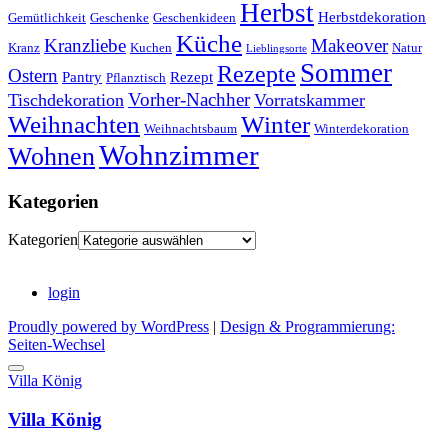
Herbst
Herbstdekoration
Gemütlichkeit
Geschenke
Geschenkideen
Küche
Kranzliebe
Makeover
Kranz
Kuchen
Natur
Lieblingsorte
Sommer
Rezepte
Ostern
Pantry
Rezept
Pflanztisch
Vorher-Nachher
Tischdekoration
Vorratskammer
Weihnachten
Winter
Weihnachtsbaum
Winterdekoration
Wohnzimmer
Wohnen
Kategorien
Kategorien
login
Proudly powered by WordPress
|
Design & Programmierung:
Seiten-Wechsel
Villa König
Villa König