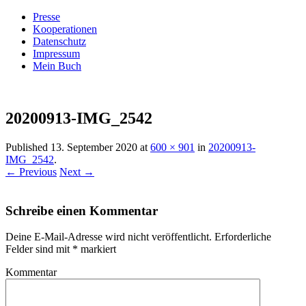
Presse
Kooperationen
Datenschutz
Impressum
Mein Buch
Live – Eat – Decorate
Villa König
20200913-IMG_2542
Published
13. September 2020
at
600 × 901
in
20200913-
IMG_2542
.
← Previous
Next →
Schreibe einen Kommentar
Deine E-Mail-Adresse wird nicht veröffentlicht.
Erforderliche
Felder sind mit
*
markiert
Kommentar