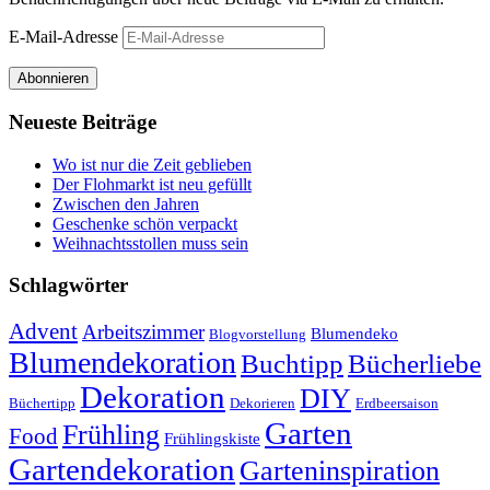
E-Mail-Adresse
Abonnieren
Neueste Beiträge
Wo ist nur die Zeit geblieben
Der Flohmarkt ist neu gefüllt
Zwischen den Jahren
Geschenke schön verpackt
Weihnachtsstollen muss sein
Schlagwörter
Advent
Arbeitszimmer
Blumendeko
Blogvorstellung
Blumendekoration
Buchtipp
Bücherliebe
Dekoration
DIY
Büchertipp
Dekorieren
Erdbeersaison
Garten
Frühling
Food
Frühlingskiste
Gartendekoration
Garteninspiration