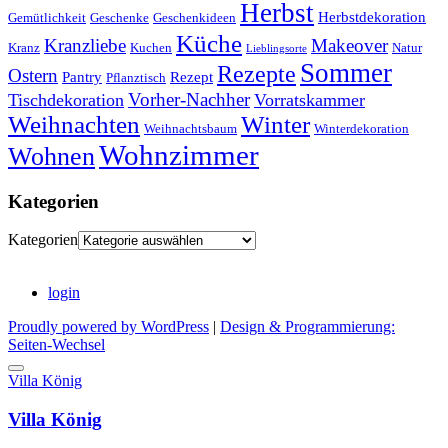
Herbst
Herbstdekoration
Gemütlichkeit
Geschenke
Geschenkideen
Küche
Kranzliebe
Makeover
Kranz
Kuchen
Natur
Lieblingsorte
Sommer
Rezepte
Ostern
Pantry
Rezept
Pflanztisch
Vorher-Nachher
Tischdekoration
Vorratskammer
Weihnachten
Winter
Weihnachtsbaum
Winterdekoration
Wohnzimmer
Wohnen
Kategorien
Kategorien
login
Proudly powered by WordPress
|
Design & Programmierung:
Seiten-Wechsel
Villa König
Villa König