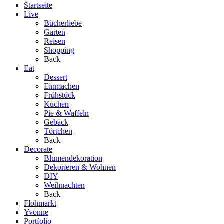
Startseite
Live
Bücherliebe
Garten
Reisen
Shopping
Back
Eat
Dessert
Einmachen
Frühstück
Kuchen
Pie & Waffeln
Gebäck
Törtchen
Back
Decorate
Blumendekoration
Dekorieren & Wohnen
DIY
Weihnachten
Back
Flohmarkt
Yvonne
Portfolio