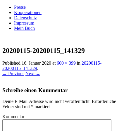
Presse
Kooperationen
Datenschutz
Impressum
Mein Buch
Live – Eat – Decorate
Villa König
20200115-20200115_141329
Published
16. Januar 2020
at
600 × 399
in
20200115-
20200115_141329
.
← Previous
Next →
Schreibe einen Kommentar
Deine E-Mail-Adresse wird nicht veröffentlicht.
Erforderliche
Felder sind mit
*
markiert
Kommentar