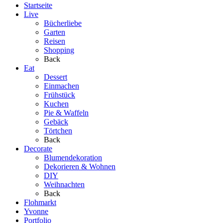
Startseite
Live
Bücherliebe
Garten
Reisen
Shopping
Back
Eat
Dessert
Einmachen
Frühstück
Kuchen
Pie & Waffeln
Gebäck
Törtchen
Back
Decorate
Blumendekoration
Dekorieren & Wohnen
DIY
Weihnachten
Back
Flohmarkt
Yvonne
Portfolio