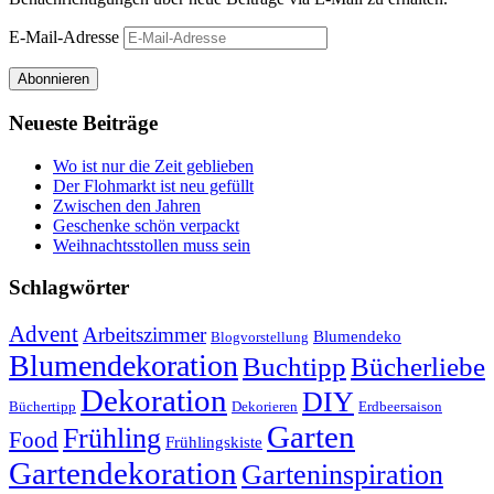
E-Mail-Adresse
Abonnieren
Neueste Beiträge
Wo ist nur die Zeit geblieben
Der Flohmarkt ist neu gefüllt
Zwischen den Jahren
Geschenke schön verpackt
Weihnachtsstollen muss sein
Schlagwörter
Advent
Arbeitszimmer
Blumendeko
Blogvorstellung
Blumendekoration
Buchtipp
Bücherliebe
Dekoration
DIY
Büchertipp
Dekorieren
Erdbeersaison
Garten
Frühling
Food
Frühlingskiste
Gartendekoration
Garteninspiration